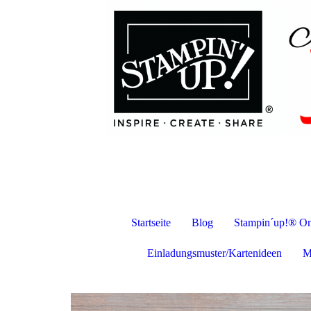
Startseite
Blog
Stampin´up!® On
Einladungsmuster/Kartenideen
M