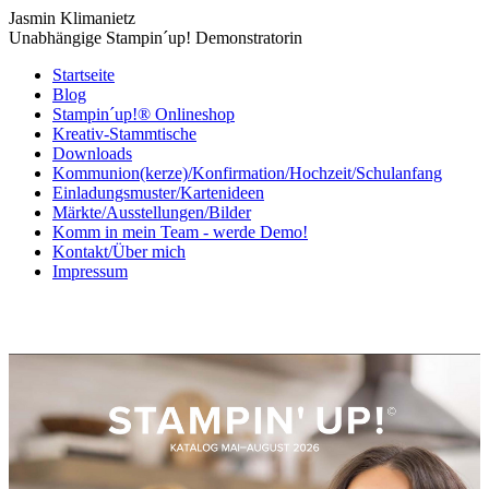
Jasmin Klimanietz
Unabhängige Stampin´up! Demonstratorin
Startseite
Blog
Stampin´up!® Onlineshop
Kreativ-Stammtische
Downloads
Kommunion(kerze)/Konfirmation/Hochzeit/Schulanfang
Einladungsmuster/Kartenideen
Märkte/Ausstellungen/Bilder
Komm in mein Team - werde Demo!
Kontakt/Über mich
Impressum