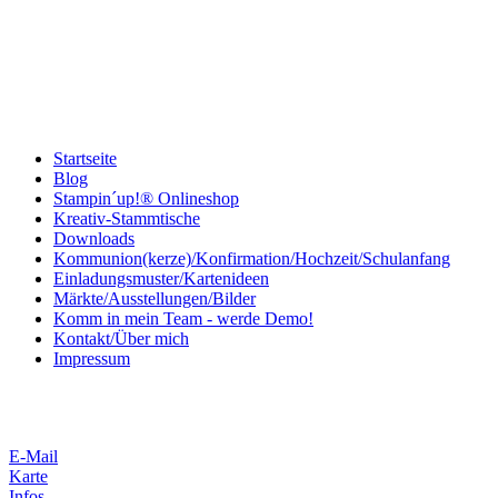
Startseite
Blog
Stampin´up!® Onlineshop
Kreativ-Stammtische
Downloads
Kommunion(kerze)/Konfirmation/Hochzeit/Schulanfang
Einladungsmuster/Kartenideen
Märkte/Ausstellungen/Bilder
Komm in mein Team - werde Demo!
Kontakt/Über mich
Impressum
E-Mail
Karte
Infos