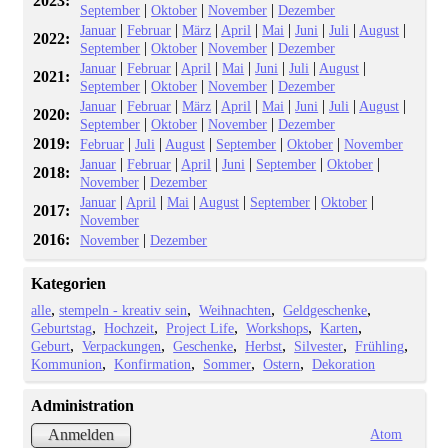
2023:
|
|
|
September
Oktober
November
Dezember
|
|
|
|
|
|
|
|
Januar
Februar
März
April
Mai
Juni
Juli
August
2022:
|
|
|
September
Oktober
November
Dezember
|
|
|
|
|
|
|
Januar
Februar
April
Mai
Juni
Juli
August
2021:
|
|
|
September
Oktober
November
Dezember
|
|
|
|
|
|
|
|
Januar
Februar
März
April
Mai
Juni
Juli
August
2020:
|
|
|
September
Oktober
November
Dezember
2019:
|
|
|
|
|
Februar
Juli
August
September
Oktober
November
|
|
|
|
|
|
Januar
Februar
April
Juni
September
Oktober
2018:
|
November
Dezember
|
|
|
|
|
|
Januar
April
Mai
August
September
Oktober
2017:
November
2016:
|
November
Dezember
Kategorien
alle
stempeln - kreativ sein
Weihnachten
Geldgeschenke
Geburtstag
Hochzeit
Project Life
Workshops
Karten
Geburt
Verpackungen
Geschenke
Herbst
Silvester
Frühling
Kommunion
Konfirmation
Sommer
Ostern
Dekoration
Administration
Atom
Anmelden