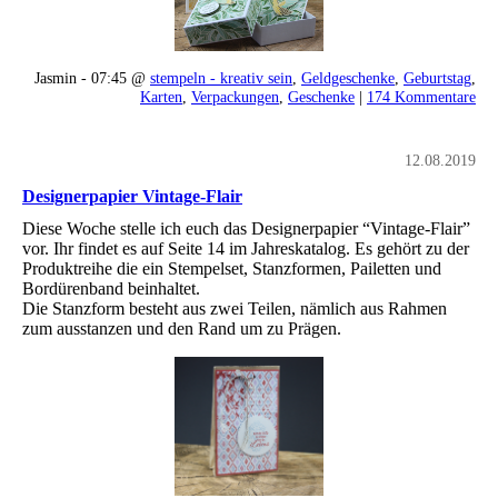
Jasmin - 07:45 @
stempeln - kreativ sein
,
Geldgeschenke
,
Geburtstag
,
Karten
,
Verpackungen
,
Geschenke
|
174 Kommentare
12.08.2019
Designerpapier Vintage-Flair
Diese Woche stelle ich euch das Designerpapier “Vintage-Flair”
vor. Ihr findet es auf Seite 14 im Jahreskatalog. Es gehört zu der
Produktreihe die ein Stempelset, Stanzformen, Pailetten und
Bordürenband beinhaltet.
Die Stanzform besteht aus zwei Teilen, nämlich aus Rahmen
zum ausstanzen und den Rand um zu Prägen.