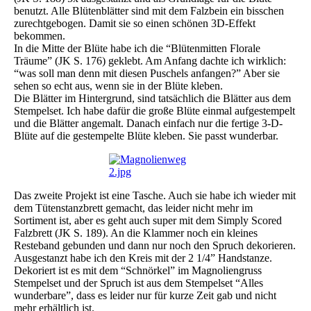
benutzt. Alle Blütenblätter sind mit dem Falzbein ein bisschen
zurechtgebogen. Damit sie so einen schönen 3D-Effekt
bekommen.
In die Mitte der Blüte habe ich die “Blütenmitten Florale
Träume” (JK S. 176) geklebt. Am Anfang dachte ich wirklich:
“was soll man denn mit diesen Puschels anfangen?” Aber sie
sehen so echt aus, wenn sie in der Blüte kleben.
Die Blätter im Hintergrund, sind tatsächlich die Blätter aus dem
Stempelset. Ich habe dafür die große Blüte einmal aufgestempelt
und die Blätter angemalt. Danach einfach nur die fertige 3-D-
Blüte auf die gestempelte Blüte kleben. Sie passt wunderbar.
Das zweite Projekt ist eine Tasche. Auch sie habe ich wieder mit
dem Tütenstanzbrett gemacht, das leider nicht mehr im
Sortiment ist, aber es geht auch super mit dem Simply Scored
Falzbrett (JK S. 189). An die Klammer noch ein kleines
Resteband gebunden und dann nur noch den Spruch dekorieren.
Ausgestanzt habe ich den Kreis mit der 2 1/4” Handstanze.
Dekoriert ist es mit dem “Schnörkel” im Magnoliengruss
Stempelset und der Spruch ist aus dem Stempelset “Alles
wunderbare”, dass es leider nur für kurze Zeit gab und nicht
mehr erhältlich ist.