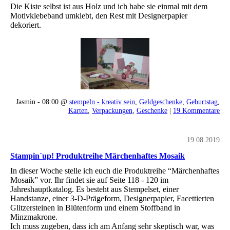
Die Kiste selbst ist aus Holz und ich habe sie einmal mit dem
Motivklebeband umklebt, den Rest mit Designerpapier
dekoriert.
Jasmin - 08:00 @
stempeln - kreativ sein
,
Geldgeschenke
,
Geburtstag
,
Karten
,
Verpackungen
,
Geschenke
|
19 Kommentare
19.08.2019
Stampin´up! Produktreihe Märchenhaftes Mosaik
In dieser Woche stelle ich euch die Produktreihe “Märchenhaftes
Mosaik” vor. Ihr findet sie auf Seite 118 - 120 im
Jahreshauptkatalog. Es besteht aus Stempelset, einer
Handstanze, einer 3-D-Prägeform, Designerpapier, Facettierten
Glitzersteinen in Blütenform und einem Stoffband in
Minzmakrone.
Ich muss zugeben, dass ich am Anfang sehr skeptisch war, was