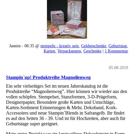
Jasmin - 06:35 @
stempeln - kreativ sein
,
Geldgeschenke
,
Geburtstag
,
Karten
,
Verpackungen
,
Geschenke
|
1 Kommentar
05.08.2019
Stampin´up! Produktreihe Magnolienweg
Ein sehr vielseitiges Set im neuen Jahreskatalog ist die
Produktreihe “Magnolienweg”. Hier können wir wieder aus den
vollen schöpfen. Stempelset, Stanzformen, 3-D-Prägeform,
Designerpapier, Besondere große Karten und Umschläge,
Karten-Sortiment Erinnerungen & Mehr, Dekoband, Kork-
Accessoires und neue Stampin´Blends in Safrangelb. Ihr findet
es auf den Seiten 36 - 39. Und ist für Hochzeiten, aber auch für
Geburtstage super geeignet.
Mein erstes Projekt war ein langweiliges Dekoelement in Form