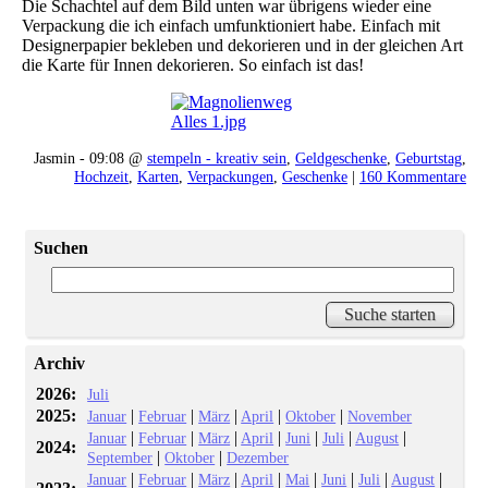
Die Schachtel auf dem Bild unten war übrigens wieder eine
Verpackung die ich einfach umfunktioniert habe. Einfach mit
Designerpapier bekleben und dekorieren und in der gleichen Art
die Karte für Innen dekorieren. So einfach ist das!
Jasmin - 09:08 @
stempeln - kreativ sein
,
Geldgeschenke
,
Geburtstag
,
Hochzeit
,
Karten
,
Verpackungen
,
Geschenke
|
160 Kommentare
Suchen
Archiv
2026:
Juli
2025:
|
|
|
|
|
Januar
Februar
März
April
Oktober
November
|
|
|
|
|
|
|
Januar
Februar
März
April
Juni
Juli
August
2024:
|
|
September
Oktober
Dezember
|
|
|
|
|
|
|
|
Januar
Februar
März
April
Mai
Juni
Juli
August