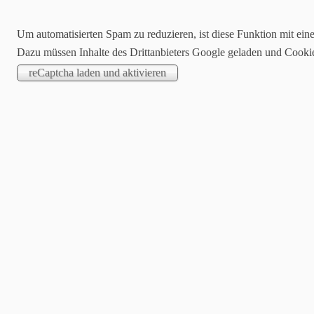
Um automatisierten Spam zu reduzieren, ist diese Funktion mit ein
Dazu müssen Inhalte des Drittanbieters Google geladen und Cooki
Startseite
Blog
Stampin´up!® On
Einladungsmuster/Kartenideen
M