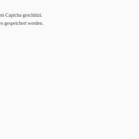
em Captcha geschützt.
es gespeichert werden.
Jasmin Klimanietz
Unabhängige Stampin´up! Demonstratorin
lineshop
Kreativ-Stammtische
Downloads
Kommunion(ker
ärkte/Ausstellungen/Bilder
Komm in mein Team - werde Demo!