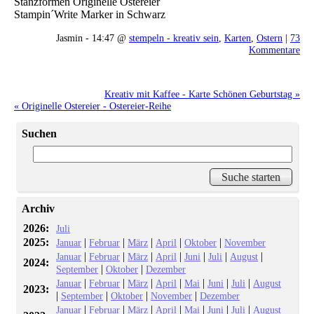
Stanzformen Originelle Ostereier
Stampin´Write Marker in Schwarz
Jasmin - 14:47 @
stempeln - kreativ sein
,
Karten
,
Ostern
|
73
Kommentare
Kreativ mit Kaffee - Karte Schönen Geburtstag »
« Originelle Ostereier - Ostereier-Reihe
Suchen
Archiv
2026:
Juli
2025:
|
|
|
|
|
Januar
Februar
März
April
Oktober
November
|
|
|
|
|
|
|
Januar
Februar
März
April
Juni
Juli
August
2024:
|
|
September
Oktober
Dezember
|
|
|
|
|
|
|
Januar
Februar
März
April
Mai
Juni
Juli
August
2023:
|
|
|
|
September
Oktober
November
Dezember
|
|
|
|
|
|
|
Januar
Februar
März
April
Mai
Juni
Juli
August