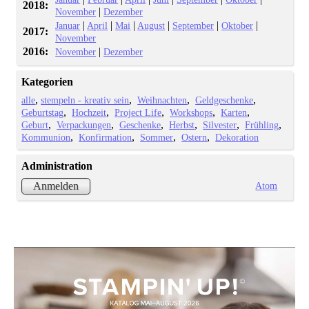
2018:
|
November
Dezember
|
|
|
|
|
|
Januar
April
Mai
August
September
Oktober
2017:
November
2016:
|
November
Dezember
Kategorien
alle
stempeln - kreativ sein
Weihnachten
Geldgeschenke
Geburtstag
Hochzeit
Project Life
Workshops
Karten
Geburt
Verpackungen
Geschenke
Herbst
Silvester
Frühling
Kommunion
Konfirmation
Sommer
Ostern
Dekoration
Administration
Atom
Anmelden