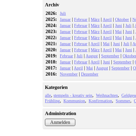
Archiv
2026:
Juli
2025:
|
|
|
|
|
Januar
Februar
März
April
Oktober
N
2024:
|
|
|
|
|
|
Januar
Februar
März
April
Juni
Juli
2023:
|
|
|
|
|
|
Januar
Februar
März
April
Mai
Juni
2022:
|
|
|
|
|
|
Januar
Februar
März
April
Mai
Juni
2021:
|
|
|
|
|
|
Januar
Februar
April
Mai
Juni
Juli
A
2020:
|
|
|
|
|
|
Januar
Februar
März
April
Mai
Juni
2019:
|
|
|
|
Februar
Juli
August
September
Oktobe
2018:
|
|
|
|
|
Januar
Februar
April
Juni
September
2017:
|
|
|
|
|
Januar
April
Mai
August
September
O
2016:
|
November
Dezember
Kategorien
alle
stempeln - kreativ sein
Weihnachten
Geldges
Frühling
Kommunion
Konfirmation
Sommer
O
Administration
Anmelden