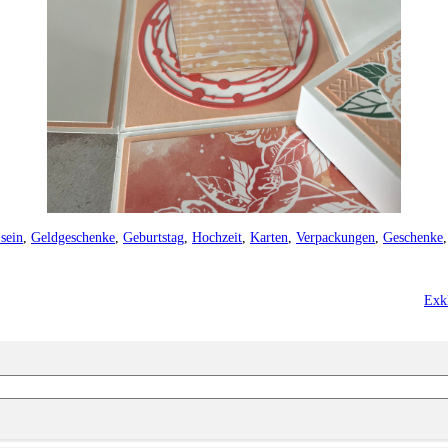
 sein
,
Geldgeschenke
,
Geburtstag
,
Hochzeit
,
Karten
,
Verpackungen
,
Geschenke
Exkl