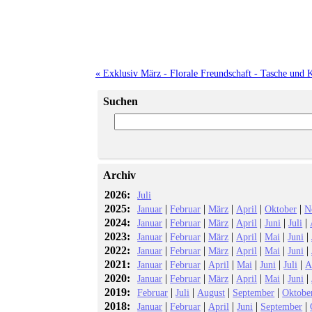
« Exklusiv März - Florale Freundschaft - Tasche und 
Suchen
Archiv
2026:
Juli
2025:
|
|
|
|
|
Januar
Februar
März
April
Oktober
N
2024:
|
|
|
|
|
|
Januar
Februar
März
April
Juni
Juli
2023:
|
|
|
|
|
|
Januar
Februar
März
April
Mai
Juni
2022:
|
|
|
|
|
|
Januar
Februar
März
April
Mai
Juni
2021:
|
|
|
|
|
|
Januar
Februar
April
Mai
Juni
Juli
A
2020:
|
|
|
|
|
|
Januar
Februar
März
April
Mai
Juni
2019:
|
|
|
|
Februar
Juli
August
September
Oktobe
2018:
|
|
|
|
|
Januar
Februar
April
Juni
September