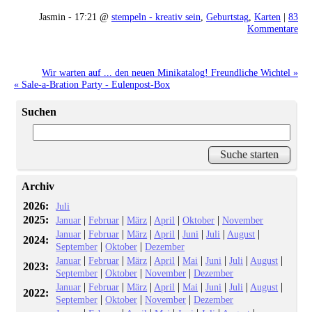
Jasmin - 17:21 @
stempeln - kreativ sein
,
Geburtstag
,
Karten
|
83
Kommentare
Wir warten auf ... den neuen Minikatalog! Freundliche Wichtel »
« Sale-a-Bration Party - Eulenpost-Box
Suchen
Archiv
2026:
Juli
2025:
|
|
|
|
|
Januar
Februar
März
April
Oktober
November
|
|
|
|
|
|
|
Januar
Februar
März
April
Juni
Juli
August
2024:
|
|
September
Oktober
Dezember
|
|
|
|
|
|
|
|
Januar
Februar
März
April
Mai
Juni
Juli
August
2023:
|
|
|
September
Oktober
November
Dezember
|
|
|
|
|
|
|
|
Januar
Februar
März
April
Mai
Juni
Juli
August
2022:
|
|
|
September
Oktober
November
Dezember