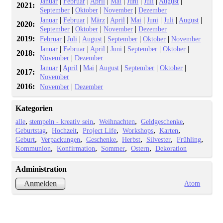
|
|
|
|
|
|
|
Januar
Februar
April
Mai
Juni
Juli
August
2021:
|
|
|
September
Oktober
November
Dezember
|
|
|
|
|
|
|
|
Januar
Februar
März
April
Mai
Juni
Juli
August
2020:
|
|
|
September
Oktober
November
Dezember
2019:
|
|
|
|
|
Februar
Juli
August
September
Oktober
November
|
|
|
|
|
|
Januar
Februar
April
Juni
September
Oktober
2018:
|
November
Dezember
|
|
|
|
|
|
Januar
April
Mai
August
September
Oktober
2017:
November
2016:
|
November
Dezember
Kategorien
alle
stempeln - kreativ sein
Weihnachten
Geldgeschenke
Geburtstag
Hochzeit
Project Life
Workshops
Karten
Geburt
Verpackungen
Geschenke
Herbst
Silvester
Frühling
Kommunion
Konfirmation
Sommer
Ostern
Dekoration
Administration
Atom
Anmelden