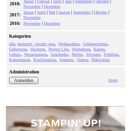
|
|
|
|
|
|
Januar
Februar
April
Juni
September
Oktober
2018:
|
November
Dezember
|
|
|
|
|
|
Januar
April
Mai
August
September
Oktober
2017:
November
2016:
|
November
Dezember
Kategorien
alle
stempeln - kreativ sein
Weihnachten
Geldgeschenke
Geburtstag
Hochzeit
Project Life
Workshops
Karten
Geburt
Verpackungen
Geschenke
Herbst
Silvester
Frühling
Kommunion
Konfirmation
Sommer
Ostern
Dekoration
Administration
Atom
Anmelden