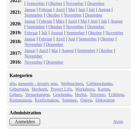
2022:
|
|
|
|
September
Oktober
November
Dezember
|
|
|
|
|
|
|
Januar
Februar
April
Mai
Juni
Juli
August
2021:
|
|
|
September
Oktober
November
Dezember
|
|
|
|
|
|
|
Januar
Februar
März
April
Mai
Juni
Juli
August
2020:
|
|
|
|
September
Oktober
November
Dezember
2019:
|
|
|
|
|
Februar
Juli
August
September
Oktober
November
|
|
|
|
|
|
Januar
Februar
April
Juni
September
Oktober
2018:
|
November
Dezember
|
|
|
|
|
|
Januar
April
Mai
August
September
Oktober
2017:
November
2016:
|
November
Dezember
Kategorien
alle
stempeln - kreativ sein
Weihnachten
Geldgeschenke
Geburtstag
Hochzeit
Project Life
Workshops
Karten
Geburt
Verpackungen
Geschenke
Herbst
Silvester
Frühling
Kommunion
Konfirmation
Sommer
Ostern
Dekoration
Administration
Atom
Anmelden