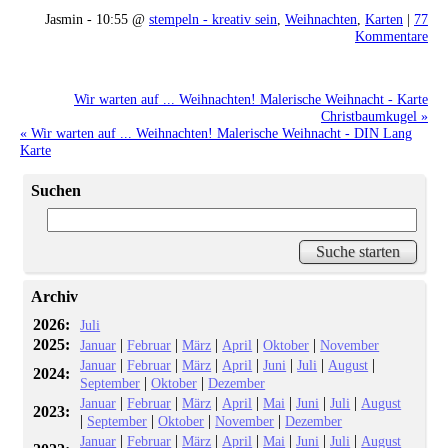
Jasmin - 10:55 @
stempeln - kreativ sein
,
Weihnachten
,
Karten
|
77
Kommentare
Wir warten auf ... Weihnachten! Malerische Weihnacht - Karte
Christbaumkugel »
« Wir warten auf ... Weihnachten! Malerische Weihnacht - DIN Lang
Karte
Suchen
Archiv
2026:
Juli
2025:
|
|
|
|
|
Januar
Februar
März
April
Oktober
November
|
|
|
|
|
|
|
Januar
Februar
März
April
Juni
Juli
August
2024:
|
|
September
Oktober
Dezember
|
|
|
|
|
|
|
Januar
Februar
März
April
Mai
Juni
Juli
August
2023:
|
|
|
|
September
Oktober
November
Dezember
|
|
|
|
|
|
|
Januar
Februar
März
April
Mai
Juni
Juli
August