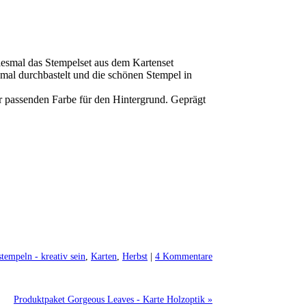
iesmal das Stempelset aus dem Kartenset
nmal durchbastelt und die schönen Stempel in
der passenden Farbe für den Hintergrund. Geprägt
stempeln - kreativ sein
,
Karten
,
Herbst
|
4 Kommentare
Produktpaket Gorgeous Leaves - Karte Holzoptik »