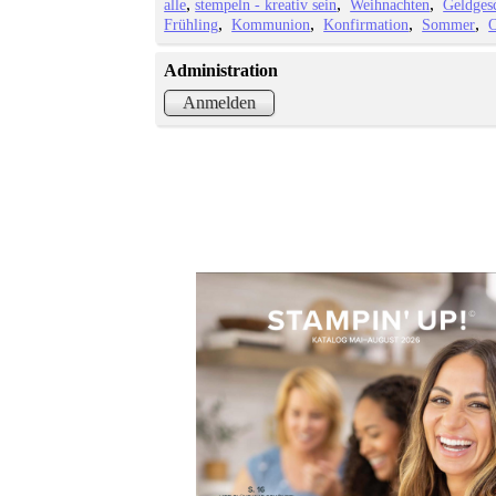
alle
stempeln - kreativ sein
Weihnachten
Geldges
Frühling
Kommunion
Konfirmation
Sommer
O
Administration
Anmelden