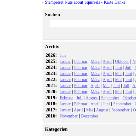
« Stempelset Nuts about Squirrels - Karte Danke
Suchen
Archiv
2026:
Juli
2025:
|
|
|
|
|
Januar
Februar
März
April
Oktober
N
2024:
|
|
|
|
|
|
Januar
Februar
März
April
Juni
Juli
2023:
|
|
|
|
|
|
Januar
Februar
März
April
Mai
Juni
2022:
|
|
|
|
|
|
Januar
Februar
März
April
Mai
Juni
2021:
|
|
|
|
|
|
Januar
Februar
April
Mai
Juni
Juli
A
2020:
|
|
|
|
|
|
Januar
Februar
März
April
Mai
Juni
2019:
|
|
|
|
Februar
Juli
August
September
Oktobe
2018:
|
|
|
|
|
Januar
Februar
April
Juni
September
2017:
|
|
|
|
|
Januar
April
Mai
August
September
O
2016:
|
November
Dezember
Kategorien