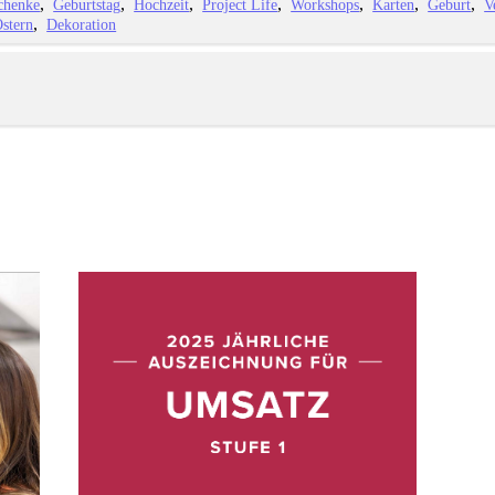
chenke
Geburtstag
Hochzeit
Project Life
Workshops
Karten
Geburt
V
stern
Dekoration