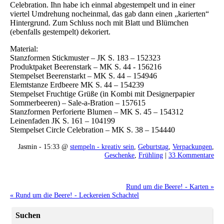
Celebration. Ihn habe ich einmal abgestempelt und in einer
viertel Umdrehung nocheinmal, das gab dann einen „karierten“
Hintergrund. Zum Schluss noch mit Blatt und Blümchen
(ebenfalls gestempelt) dekoriert.
Material:
Stanzformen Stickmuster – JK S. 183 – 152323
Produktpaket Beerenstark – MK S. 44 - 156216
Stempelset Beerenstarkt – MK S. 44 – 154946
Elemtstanze Erdbeere MK S. 44 – 154239
Stempelset Fruchtige Grüße (in Kombi mit Designerpapier
Sommerbeeren) – Sale-a-Bration – 157615
Stanzformen Perforierte Blumen – MK S. 45 – 154312
Leinenfaden JK S. 161 – 104199
Stempelset Circle Celebration – MK S. 38 – 154440
Jasmin - 15:33 @
stempeln - kreativ sein
,
Geburtstag
,
Verpackungen
,
Geschenke
,
Frühling
|
33 Kommentare
Rund um die Beere! - Karten »
« Rund um die Beere! - Leckereien Schachtel
Suchen