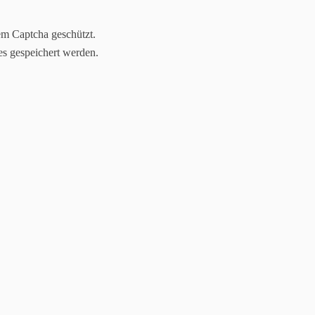
em Captcha geschützt.
es gespeichert werden.
Jasmin Klimanietz
Unabhängige Stampin´up! Demonstratorin
lineshop
Kreativ-Stammtische
Downloads
Kommunion(ker
ärkte/Ausstellungen/Bilder
Komm in mein Team - werde Demo!