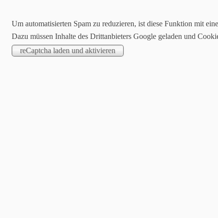
Um automatisierten Spam zu reduzieren, ist diese Funktion mit ein
Dazu müssen Inhalte des Drittanbieters Google geladen und Cooki
Startseite
Blog
Stampin´up!® On
Einladungsmuster/Kartenideen
M