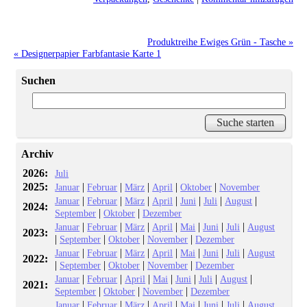
Produktreihe Ewiges Grün - Tasche »
« Designerpapier Farbfantasie Karte 1
Suchen
Archiv
2026:
Juli
2025:
|
|
|
|
|
Januar
Februar
März
April
Oktober
November
|
|
|
|
|
|
|
Januar
Februar
März
April
Juni
Juli
August
2024:
|
|
September
Oktober
Dezember
|
|
|
|
|
|
|
Januar
Februar
März
April
Mai
Juni
Juli
August
2023:
|
|
|
|
September
Oktober
November
Dezember
|
|
|
|
|
|
|
Januar
Februar
März
April
Mai
Juni
Juli
August
2022:
|
|
|
|
September
Oktober
November
Dezember
|
|
|
|
|
|
|
Januar
Februar
April
Mai
Juni
Juli
August
2021:
|
|
|
September
Oktober
November
Dezember
|
|
|
|
|
|
|
Januar
Februar
März
April
Mai
Juni
Juli
August