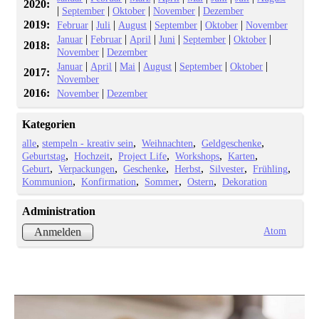
2020:
|
|
|
|
September
Oktober
November
Dezember
2019:
|
|
|
|
|
Februar
Juli
August
September
Oktober
November
|
|
|
|
|
|
Januar
Februar
April
Juni
September
Oktober
2018:
|
November
Dezember
|
|
|
|
|
|
Januar
April
Mai
August
September
Oktober
2017:
November
2016:
|
November
Dezember
Kategorien
alle
stempeln - kreativ sein
Weihnachten
Geldgeschenke
Geburtstag
Hochzeit
Project Life
Workshops
Karten
Geburt
Verpackungen
Geschenke
Herbst
Silvester
Frühling
Kommunion
Konfirmation
Sommer
Ostern
Dekoration
Administration
Atom
Anmelden