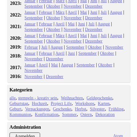
|
|
|
|
|
|
|
|
Januar
Februar
März
April
Mai
Juni
Juli
August
2023:
|
|
|
September
Oktober
November
Dezember
|
|
|
|
|
|
|
|
Januar
Februar
März
April
Mai
Juni
Juli
August
2022:
|
|
|
September
Oktober
November
Dezember
|
|
|
|
|
|
|
Januar
Februar
April
Mai
Juni
Juli
August
2021:
|
|
|
September
Oktober
November
Dezember
|
|
|
|
|
|
|
|
Januar
Februar
März
April
Mai
Juni
Juli
August
2020:
|
|
|
September
Oktober
November
Dezember
2019:
|
|
|
|
|
Februar
Juli
August
September
Oktober
November
|
|
|
|
|
|
Januar
Februar
April
Juni
September
Oktober
2018:
|
November
Dezember
|
|
|
|
|
|
Januar
April
Mai
August
September
Oktober
2017:
November
2016:
|
November
Dezember
Kategorien
alle
stempeln - kreativ sein
Weihnachten
Geldgeschenke
Geburtstag
Hochzeit
Project Life
Workshops
Karten
Geburt
Verpackungen
Geschenke
Herbst
Silvester
Frühling
Kommunion
Konfirmation
Sommer
Ostern
Dekoration
Administration
Atom
Anmelden