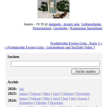
Jasmin - 19:39 @
stempeln - kreativ sein
,
Geldgeschenke
,
Verpackungen
,
Geschenke
|
Kommentar hinzufügen
Produktreihe Ewiges Grün - Karte 3 »
« Produktreihe Ewiges Grün - Geschenkeset und YouTube Video 7
Suchen
Archiv
2026:
Juli
2025:
|
|
|
|
|
Januar
Februar
März
April
Oktober
November
|
|
|
|
|
|
|
Januar
Februar
März
April
Juni
Juli
August
2024:
|
|
September
Oktober
Dezember