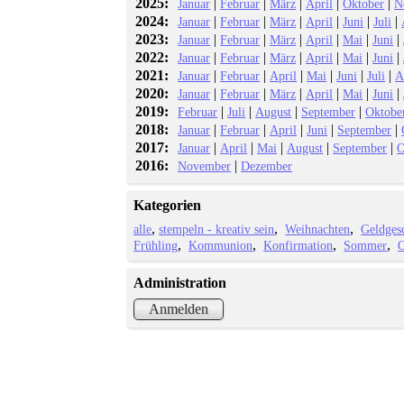
2025:
|
|
|
|
|
Januar
Februar
März
April
Oktober
N
2024:
|
|
|
|
|
|
Januar
Februar
März
April
Juni
Juli
2023:
|
|
|
|
|
|
Januar
Februar
März
April
Mai
Juni
2022:
|
|
|
|
|
|
Januar
Februar
März
April
Mai
Juni
2021:
|
|
|
|
|
|
Januar
Februar
April
Mai
Juni
Juli
A
2020:
|
|
|
|
|
|
Januar
Februar
März
April
Mai
Juni
2019:
|
|
|
|
Februar
Juli
August
September
Oktobe
2018:
|
|
|
|
|
Januar
Februar
April
Juni
September
2017:
|
|
|
|
|
Januar
April
Mai
August
September
O
2016:
|
November
Dezember
Kategorien
alle
stempeln - kreativ sein
Weihnachten
Geldges
Frühling
Kommunion
Konfirmation
Sommer
O
Administration
Anmelden