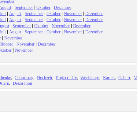
ovember
|
|
|
August
September
Oktober
Dezember
|
|
|
|
|
Juli
August
September
Oktober
November
Dezember
|
|
|
|
|
Juli
August
September
Oktober
November
Dezember
|
|
|
|
ugust
September
Oktober
November
Dezember
|
|
|
|
|
Juli
August
September
Oktober
November
Dezember
|
r
November
|
|
Oktober
November
Dezember
|
ktober
November
chenke
Geburtstag
Hochzeit
Project Life
Workshops
Karten
Geburt
V
stern
Dekoration