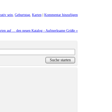
eativ sein
,
Geburtstag
,
Karten
|
Kommentar hinzufügen
rten auf ... den neuen Katalog - Aufmerksame Grüße »