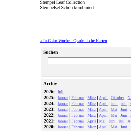
Stempel Leaf Collection
Stempelset Schön kombiniert
« In Color Woche - Quadratische Karten
Suchen
Archiv
2026:
Juli
2025:
|
|
|
|
|
Januar
Februar
März
April
Oktober
N
2024:
|
|
|
|
|
|
Januar
Februar
März
April
Juni
Juli
2023:
|
|
|
|
|
|
Januar
Februar
März
April
Mai
Juni
2022:
|
|
|
|
|
|
Januar
Februar
März
April
Mai
Juni
2021:
|
|
|
|
|
|
Januar
Februar
April
Mai
Juni
Juli
A
2020:
|
|
|
|
|
|
Januar
Februar
März
April
Mai
Juni