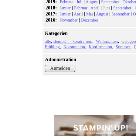
2019:
|
|
|
|
Februar
Juli
August
September
Oktobe
2018:
|
|
|
|
|
Januar
Februar
April
Juni
September
2017:
|
|
|
|
|
Januar
April
Mai
August
September
O
2016:
|
November
Dezember
Kategorien
alle
stempeln - kreativ sein
Weihnachten
Geldges
Frühling
Kommunion
Konfirmation
Sommer
O
Administration
Anmelden