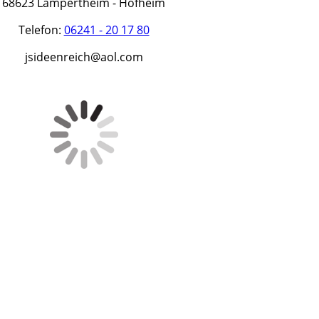
68623 Lampertheim - Hofheim
Telefon:
06241 - 20 17 80
jsideenreich@aol.com