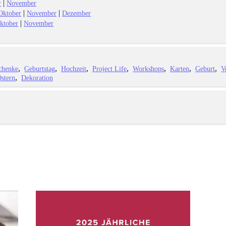
|
r
November
|
|
Oktober
November
Dezember
|
ktober
November
chenke
Geburtstag
Hochzeit
Project Life
Workshops
Karten
Geburt
V
stern
Dekoration