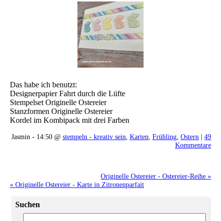
Das habe ich benutzt:
Designerpapier Fahrt durch die Lüfte
Stempelset Originelle Ostereier
Stanzformen Originelle Ostereier
Kordel im Kombipack mit drei Farben
Jasmin - 14:50 @
stempeln - kreativ sein
,
Karten
,
Frühling
,
Ostern
|
49
Kommentare
Originelle Ostereier - Ostereier-Reihe »
« Originelle Ostereier - Karte in Zitronenparfait
Suchen