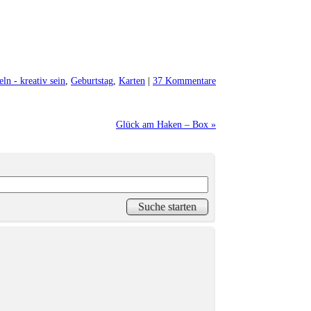
ln - kreativ sein
,
Geburtstag
,
Karten
|
37 Kommentare
Glück am Haken – Box »