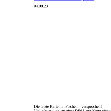
04.08.23
Die letzte Karte mit Fischen – versprochen!
Viel gibt es wohl zu einer DIN Lang Karte nicht 