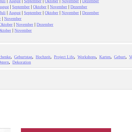
|
|
|
|
|
Juli
August
September
Oktober
November
Dezember
|
|
|
|
ugust
September
Oktober
November
Dezember
|
|
|
|
|
Juli
August
September
Oktober
November
Dezember
|
r
November
|
|
Oktober
November
Dezember
|
ktober
November
chenke
Geburtstag
Hochzeit
Project Life
Workshops
Karten
Geburt
V
stern
Dekoration