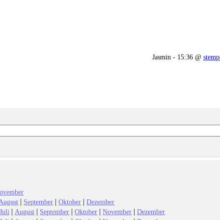
Jasmin - 15:36 @
stempe
ovember
|
|
|
August
September
Oktober
Dezember
|
|
|
|
|
Juli
August
September
Oktober
November
Dezember