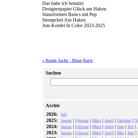
Das habe ich benutzt:
Designerpapier Glück am Haken
Stanzformen Basics mit Pep
Stempelset Am Haken
Jute-Kordel In Color 2023-2025
« Runde Sache - Blaue Karte
Suchen
Archiv
2026:
Juli
2025:
|
|
|
|
|
Januar
Februar
März
April
Oktober
N
2024:
|
|
|
|
|
|
Januar
Februar
März
April
Juni
Juli
2023:
|
|
|
|
|
|
Januar
Februar
März
April
Mai
Juni