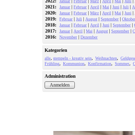
2022:
|
|
|
|
|
|
Januar
Februar
März
April
Mai
Juni
2021:
|
|
|
|
|
|
Januar
Februar
April
Mai
Juni
Juli
A
2020:
|
|
|
|
|
|
Januar
Februar
März
April
Mai
Juni
2019:
|
|
|
|
Februar
Juli
August
September
Oktobe
2018:
|
|
|
|
|
Januar
Februar
April
Juni
September
2017:
|
|
|
|
|
Januar
April
Mai
August
September
O
2016:
|
November
Dezember
Kategorien
alle
stempeln - kreativ sein
Weihnachten
Geldges
Frühling
Kommunion
Konfirmation
Sommer
O
Administration
Anmelden