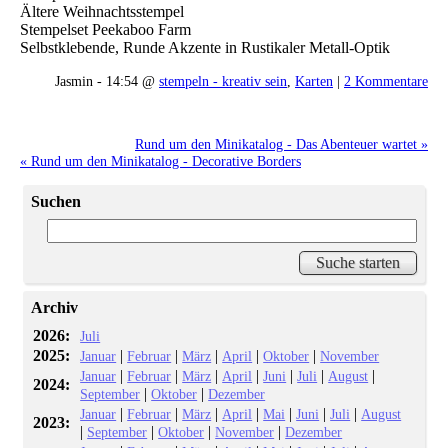
Ältere Weihnachtsstempel
Stempelset Peekaboo Farm
Selbstklebende, Runde Akzente in Rustikaler Metall-Optik
Jasmin - 14:54 @
stempeln - kreativ sein
,
Karten
|
2 Kommentare
Rund um den Minikatalog - Das Abenteuer wartet »
« Rund um den Minikatalog - Decorative Borders
Suchen
Archiv
2026:
Juli
2025:
|
|
|
|
|
Januar
Februar
März
April
Oktober
November
|
|
|
|
|
|
|
Januar
Februar
März
April
Juni
Juli
August
2024:
|
|
September
Oktober
Dezember
|
|
|
|
|
|
|
Januar
Februar
März
April
Mai
Juni
Juli
August
2023:
|
|
|
|
September
Oktober
November
Dezember