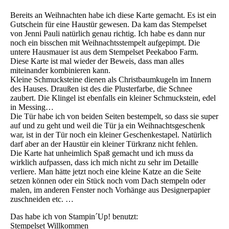
Bereits an Weihnachten habe ich diese Karte gemacht. Es ist ein
Gutschein für eine Haustür gewesen. Da kam das Stempelset
von Jenni Pauli natürlich genau richtig. Ich habe es dann nur
noch ein bisschen mit Weihnachtsstempelt aufgepimpt. Die
untere Hausmauer ist aus dem Stempelset Peekaboo Farm.
Diese Karte ist mal wieder der Beweis, dass man alles
miteinander kombinieren kann.
Kleine Schmucksteine dienen als Christbaumkugeln im Innern
des Hauses. Draußen ist des die Plusterfarbe, die Schnee
zaubert. Die Klingel ist ebenfalls ein kleiner Schmuckstein, edel
in Messing…
Die Tür habe ich von beiden Seiten bestempelt, so dass sie super
auf und zu geht und weil die Tür ja ein Weihnachtsgeschenk
war, ist in der Tür noch ein kleiner Geschenkestapel. Natürlich
darf aber an der Haustür ein kleiner Türkranz nicht fehlen.
Die Karte hat unheimlich Spaß gemacht und ich muss da
wirklich aufpassen, dass ich mich nicht zu sehr im Detaille
verliere. Man hätte jetzt noch eine kleine Katze an die Seite
setzen können oder ein Stück noch vom Dach stempeln oder
malen, im anderen Fenster noch Vorhänge aus Designerpapier
zuschneiden etc. …
Das habe ich von Stampin´Up! benutzt:
Stempelset Willkommen