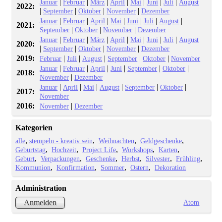
|
|
|
|
|
|
|
Januar
Februar
März
April
Mai
Juni
Juli
August
2022:
|
|
|
|
September
Oktober
November
Dezember
|
|
|
|
|
|
|
Januar
Februar
April
Mai
Juni
Juli
August
2021:
|
|
|
September
Oktober
November
Dezember
|
|
|
|
|
|
|
Januar
Februar
März
April
Mai
Juni
Juli
August
2020:
|
|
|
|
September
Oktober
November
Dezember
2019:
|
|
|
|
|
Februar
Juli
August
September
Oktober
November
|
|
|
|
|
|
Januar
Februar
April
Juni
September
Oktober
2018:
|
November
Dezember
|
|
|
|
|
|
Januar
April
Mai
August
September
Oktober
2017:
November
2016:
|
November
Dezember
Kategorien
alle
stempeln - kreativ sein
Weihnachten
Geldgeschenke
Geburtstag
Hochzeit
Project Life
Workshops
Karten
Geburt
Verpackungen
Geschenke
Herbst
Silvester
Frühling
Kommunion
Konfirmation
Sommer
Ostern
Dekoration
Administration
Atom
Anmelden