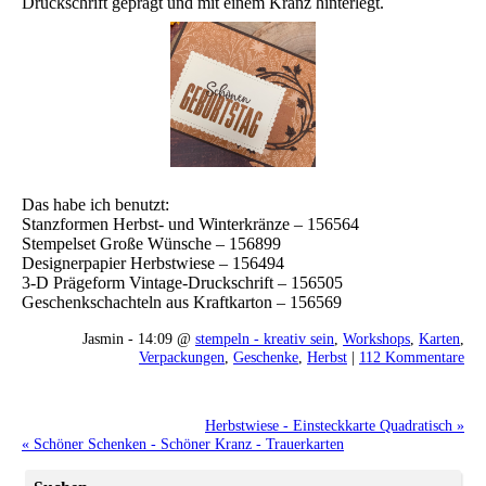
Druckschrift geprägt und mit einem Kranz hinterlegt.
Das habe ich benutzt:
Stanzformen Herbst- und Winterkränze – 156564
Stempelset Große Wünsche – 156899
Designerpapier Herbstwiese – 156494
3-D Prägeform Vintage-Druckschrift – 156505
Geschenkschachteln aus Kraftkarton – 156569
Jasmin - 14:09 @
stempeln - kreativ sein
,
Workshops
,
Karten
,
Verpackungen
,
Geschenke
,
Herbst
|
112 Kommentare
Herbstwiese - Einsteckkarte Quadratisch »
« Schöner Schenken - Schöner Kranz - Trauerkarten