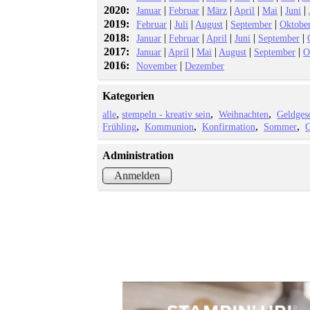
2020:
|
|
|
|
|
|
Januar
Februar
März
April
Mai
Juni
2019:
|
|
|
|
Februar
Juli
August
September
Oktobe
2018:
|
|
|
|
|
Januar
Februar
April
Juni
September
2017:
|
|
|
|
|
Januar
April
Mai
August
September
O
2016:
|
November
Dezember
Kategorien
alle
stempeln - kreativ sein
Weihnachten
Geldges
Frühling
Kommunion
Konfirmation
Sommer
O
Administration
Anmelden