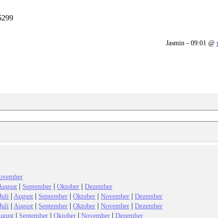
6299
Jasmin - 09:01 @
ovember
|
|
|
August
September
Oktober
Dezember
|
|
|
|
|
Juli
August
September
Oktober
November
Dezember
|
|
|
|
|
Juli
August
September
Oktober
November
Dezember
|
|
|
|
ugust
September
Oktober
November
Dezember