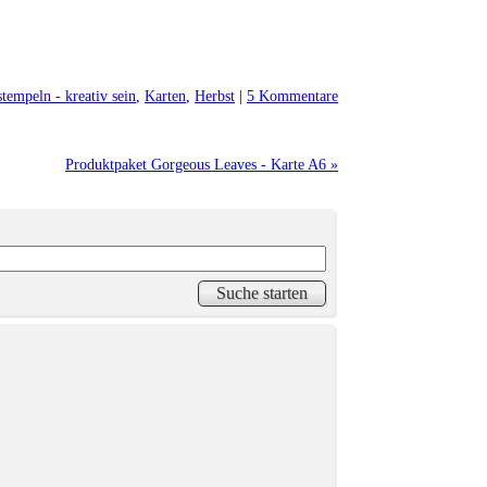
stempeln - kreativ sein
,
Karten
,
Herbst
|
5 Kommentare
Produktpaket Gorgeous Leaves - Karte A6 »