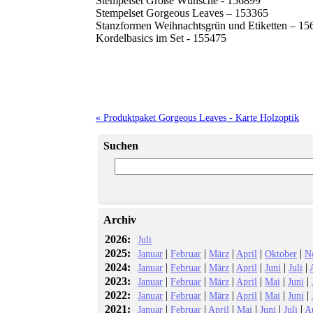
Stempelset Große Wünsche - 156899
Stempelset Gorgeous Leaves – 153365
Stanzformen Weihnachtsgrün und Etiketten – 15
Kordelbasics im Set - 155475
« Produktpaket Gorgeous Leaves - Karte Holzoptik
Suchen
Archiv
2026:
Juli
2025:
|
|
|
|
|
Januar
Februar
März
April
Oktober
N
2024:
|
|
|
|
|
|
Januar
Februar
März
April
Juni
Juli
2023:
|
|
|
|
|
|
Januar
Februar
März
April
Mai
Juni
2022:
|
|
|
|
|
|
Januar
Februar
März
April
Mai
Juni
2021:
|
|
|
|
|
|
Januar
Februar
April
Mai
Juni
Juli
A