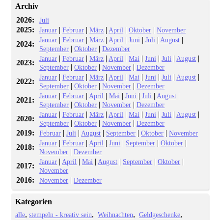
Archiv
2026:
Juli
2025:
|
|
|
|
|
Januar
Februar
März
April
Oktober
November
|
|
|
|
|
|
|
Januar
Februar
März
April
Juni
Juli
August
2024:
|
|
September
Oktober
Dezember
|
|
|
|
|
|
|
|
Januar
Februar
März
April
Mai
Juni
Juli
August
2023:
|
|
|
September
Oktober
November
Dezember
|
|
|
|
|
|
|
|
Januar
Februar
März
April
Mai
Juni
Juli
August
2022:
|
|
|
September
Oktober
November
Dezember
|
|
|
|
|
|
|
Januar
Februar
April
Mai
Juni
Juli
August
2021:
|
|
|
September
Oktober
November
Dezember
|
|
|
|
|
|
|
|
Januar
Februar
März
April
Mai
Juni
Juli
August
2020:
|
|
|
September
Oktober
November
Dezember
2019:
|
|
|
|
|
Februar
Juli
August
September
Oktober
November
|
|
|
|
|
|
Januar
Februar
April
Juni
September
Oktober
2018:
|
November
Dezember
|
|
|
|
|
|
Januar
April
Mai
August
September
Oktober
2017:
November
2016:
|
November
Dezember
Kategorien
alle
stempeln - kreativ sein
Weihnachten
Geldgeschenke