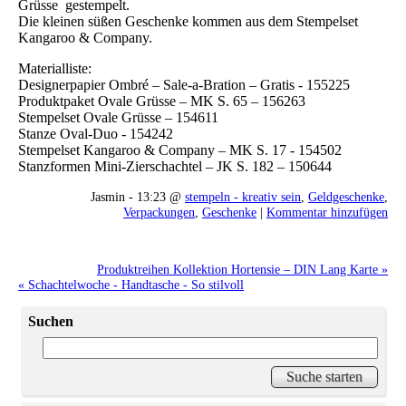
Grüsse gestempelt.
Die kleinen süßen Geschenke kommen aus dem Stempelset
Kangaroo & Company.
Materialliste:
Designerpapier Ombré – Sale-a-Bration – Gratis - 155225
Produktpaket Ovale Grüsse – MK S. 65 – 156263
Stempelset Ovale Grüsse – 154611
Stanze Oval-Duo - 154242
Stempelset Kangaroo & Company – MK S. 17 - 154502
Stanzformen Mini-Zierschachtel – JK S. 182 – 150644
Jasmin - 13:23 @
stempeln - kreativ sein
,
Geldgeschenke
,
Verpackungen
,
Geschenke
|
Kommentar hinzufügen
Produktreihen Kollektion Hortensie – DIN Lang Karte »
« Schachtelwoche - Handtasche - So stilvoll
Suchen