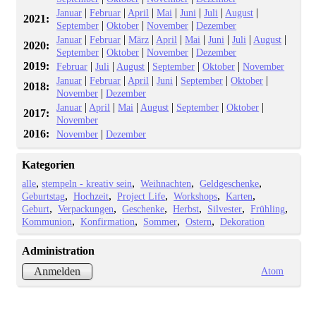
|
|
|
|
|
|
|
Januar
Februar
April
Mai
Juni
Juli
August
2021:
|
|
|
September
Oktober
November
Dezember
|
|
|
|
|
|
|
|
Januar
Februar
März
April
Mai
Juni
Juli
August
2020:
|
|
|
September
Oktober
November
Dezember
2019:
|
|
|
|
|
Februar
Juli
August
September
Oktober
November
|
|
|
|
|
|
Januar
Februar
April
Juni
September
Oktober
2018:
|
November
Dezember
|
|
|
|
|
|
Januar
April
Mai
August
September
Oktober
2017:
November
2016:
|
November
Dezember
Kategorien
alle
stempeln - kreativ sein
Weihnachten
Geldgeschenke
Geburtstag
Hochzeit
Project Life
Workshops
Karten
Geburt
Verpackungen
Geschenke
Herbst
Silvester
Frühling
Kommunion
Konfirmation
Sommer
Ostern
Dekoration
Administration
Atom
Anmelden