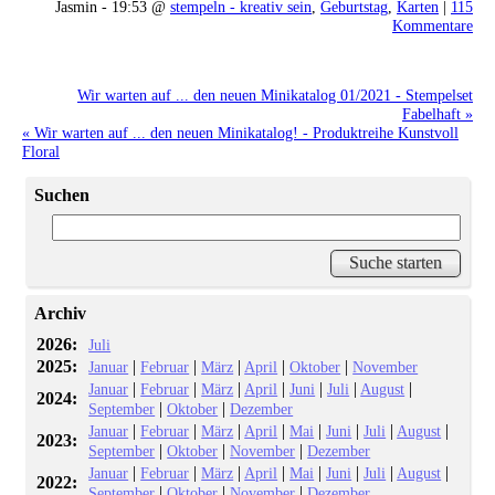
Jasmin - 19:53 @
stempeln - kreativ sein
,
Geburtstag
,
Karten
|
115
Kommentare
Wir warten auf ... den neuen Minikatalog 01/2021 - Stempelset
Fabelhaft »
« Wir warten auf ... den neuen Minikatalog! - Produktreihe Kunstvoll
Floral
Suchen
Archiv
2026:
Juli
2025:
|
|
|
|
|
Januar
Februar
März
April
Oktober
November
|
|
|
|
|
|
|
Januar
Februar
März
April
Juni
Juli
August
2024:
|
|
September
Oktober
Dezember
|
|
|
|
|
|
|
|
Januar
Februar
März
April
Mai
Juni
Juli
August
2023:
|
|
|
September
Oktober
November
Dezember
|
|
|
|
|
|
|
|
Januar
Februar
März
April
Mai
Juni
Juli
August
2022:
|
|
|
September
Oktober
November
Dezember