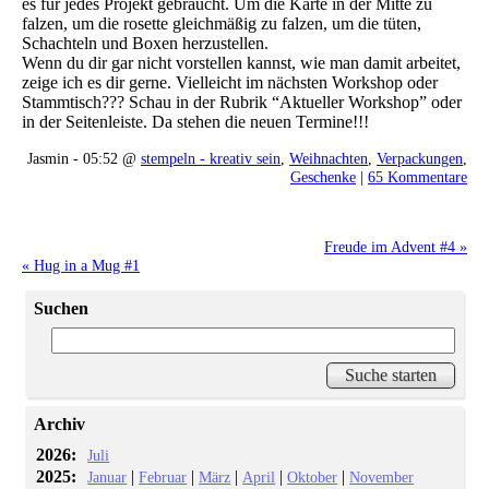
es für jedes Projekt gebraucht. Um die Karte in der Mitte zu
falzen, um die rosette gleichmäßig zu falzen, um die tüten,
Schachteln und Boxen herzustellen.
Wenn du dir gar nicht vorstellen kannst, wie man damit arbeitet,
zeige ich es dir gerne. Vielleicht im nächsten Workshop oder
Stammtisch??? Schau in der Rubrik “Aktueller Workshop” oder
in der Seitenleiste. Da stehen die neuen Termine!!!
Jasmin - 05:52 @
stempeln - kreativ sein
,
Weihnachten
,
Verpackungen
,
Geschenke
|
65 Kommentare
Freude im Advent #4 »
« Hug in a Mug #1
Suchen
Archiv
2026:
Juli
2025:
|
|
|
|
|
Januar
Februar
März
April
Oktober
November