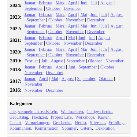
|
|
|
|
|
|
|
Januar
Februar
März
April
Juni
Juli
August
2024:
|
|
September
Oktober
Dezember
|
|
|
|
|
|
|
Januar
Februar
März
April
Mai
Juni
Juli
August
2023:
|
|
|
|
September
Oktober
November
Dezember
|
|
|
|
|
|
|
Januar
Februar
März
April
Mai
Juni
Juli
August
2022:
|
|
|
|
September
Oktober
November
Dezember
|
|
|
|
|
|
|
Januar
Februar
April
Mai
Juni
Juli
August
2021:
|
|
|
September
Oktober
November
Dezember
|
|
|
|
|
|
|
Januar
Februar
März
April
Mai
Juni
Juli
August
2020:
|
|
|
|
September
Oktober
November
Dezember
2019:
|
|
|
|
|
Februar
Juli
August
September
Oktober
November
|
|
|
|
|
|
Januar
Februar
April
Juni
September
Oktober
2018:
|
November
Dezember
|
|
|
|
|
|
Januar
April
Mai
August
September
Oktober
2017:
November
2016:
|
November
Dezember
Kategorien
alle
stempeln - kreativ sein
Weihnachten
Geldgeschenke
Geburtstag
Hochzeit
Project Life
Workshops
Karten
Geburt
Verpackungen
Geschenke
Herbst
Silvester
Frühling
Kommunion
Konfirmation
Sommer
Ostern
Dekoration