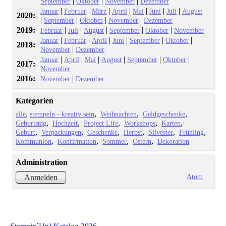
|
|
|
September
Oktober
November
Dezember
|
|
|
|
|
|
|
Januar
Februar
März
April
Mai
Juni
Juli
August
2020:
|
|
|
|
September
Oktober
November
Dezember
2019:
|
|
|
|
|
Februar
Juli
August
September
Oktober
November
|
|
|
|
|
|
Januar
Februar
April
Juni
September
Oktober
2018:
|
November
Dezember
|
|
|
|
|
|
Januar
April
Mai
August
September
Oktober
2017:
November
2016:
|
November
Dezember
Kategorien
alle
stempeln - kreativ sein
Weihnachten
Geldgeschenke
Geburtstag
Hochzeit
Project Life
Workshops
Karten
Geburt
Verpackungen
Geschenke
Herbst
Silvester
Frühling
Kommunion
Konfirmation
Sommer
Ostern
Dekoration
Administration
Atom
Anmelden