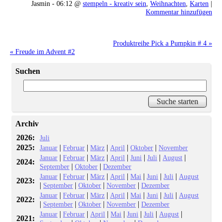
Jasmin - 06:12 @
stempeln - kreativ sein
,
Weihnachten
,
Karten
|
Kommentar hinzufügen
Produktreihe Pick a Pumpkin # 4 »
« Freude im Advent #2
Suchen
Archiv
2026:
Juli
2025:
|
|
|
|
|
Januar
Februar
März
April
Oktober
November
|
|
|
|
|
|
|
Januar
Februar
März
April
Juni
Juli
August
2024:
|
|
September
Oktober
Dezember
|
|
|
|
|
|
|
Januar
Februar
März
April
Mai
Juni
Juli
August
2023:
|
|
|
|
September
Oktober
November
Dezember
|
|
|
|
|
|
|
Januar
Februar
März
April
Mai
Juni
Juli
August
2022:
|
|
|
|
September
Oktober
November
Dezember
|
|
|
|
|
|
|
Januar
Februar
April
Mai
Juni
Juli
August
2021: