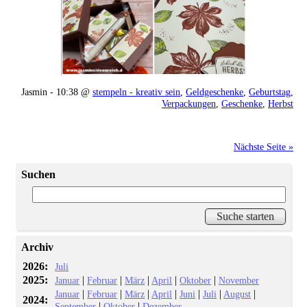
Jasmin - 10:38 @
stempeln - kreativ sein
,
Geldgeschenke
,
Geburtstag
,
Verpackungen
,
Geschenke
,
Herbst
Nächste Seite »
Suchen
Archiv
2026:
Juli
2025:
|
|
|
|
|
Januar
Februar
März
April
Oktober
November
|
|
|
|
|
|
|
Januar
Februar
März
April
Juni
Juli
August
2024:
|
|
September
Oktober
Dezember