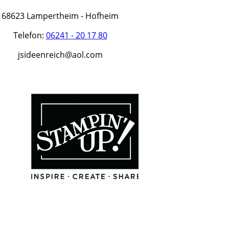
68623 Lampertheim - Hofheim
Telefon:
06241 - 20 17 80
jsideenreich@aol.com
Jasmin Klim