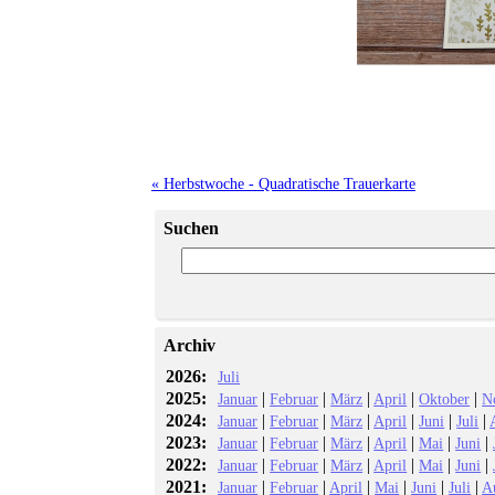
« Herbstwoche - Quadratische Trauerkarte
Suchen
Archiv
2026:
Juli
2025:
|
|
|
|
|
Januar
Februar
März
April
Oktober
N
2024:
|
|
|
|
|
|
Januar
Februar
März
April
Juni
Juli
2023:
|
|
|
|
|
|
Januar
Februar
März
April
Mai
Juni
2022:
|
|
|
|
|
|
Januar
Februar
März
April
Mai
Juni
2021:
|
|
|
|
|
|
Januar
Februar
April
Mai
Juni
Juli
A