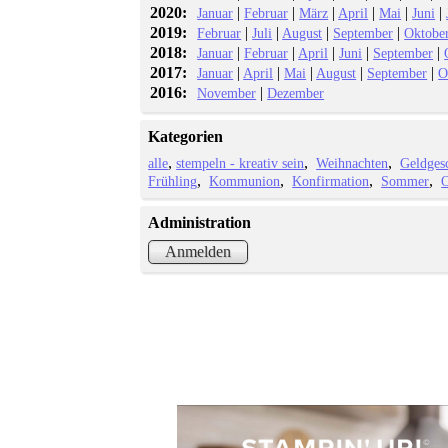
2020:
|
|
|
|
|
|
Januar
Februar
März
April
Mai
Juni
2019:
|
|
|
|
Februar
Juli
August
September
Oktobe
2018:
|
|
|
|
|
Januar
Februar
April
Juni
September
2017:
|
|
|
|
|
Januar
April
Mai
August
September
O
2016:
|
November
Dezember
Kategorien
alle
stempeln - kreativ sein
Weihnachten
Geldges
Frühling
Kommunion
Konfirmation
Sommer
O
Administration
Anmelden