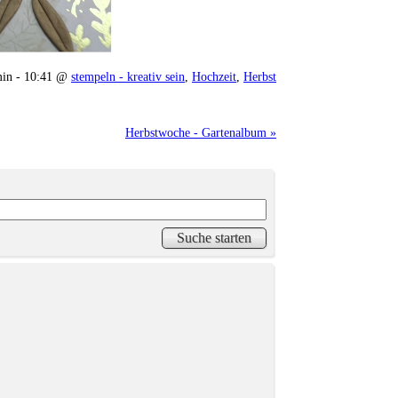
min - 10:41 @
stempeln - kreativ sein
,
Hochzeit
,
Herbst
Herbstwoche - Gartenalbum »