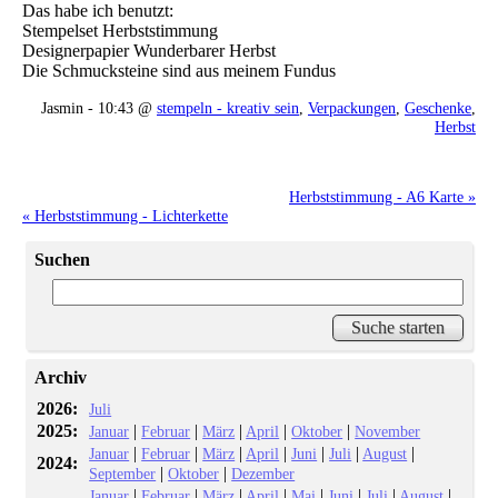
Das habe ich benutzt:
Stempelset Herbststimmung
Designerpapier Wunderbarer Herbst
Die Schmucksteine sind aus meinem Fundus
Jasmin - 10:43 @
stempeln - kreativ sein
,
Verpackungen
,
Geschenke
,
Herbst
Herbststimmung - A6 Karte »
« Herbststimmung - Lichterkette
Suchen
Archiv
2026:
Juli
2025:
|
|
|
|
|
Januar
Februar
März
April
Oktober
November
|
|
|
|
|
|
|
Januar
Februar
März
April
Juni
Juli
August
2024:
|
|
September
Oktober
Dezember
|
|
|
|
|
|
|
|
Januar
Februar
März
April
Mai
Juni
Juli
August