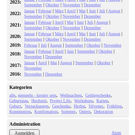
2023:
|
|
|
September
Oktober
November
Dezember
|
|
|
|
|
|
|
|
Januar
Februar
März
April
Mai
Juni
Juli
August
2022:
|
|
|
September
Oktober
November
Dezember
|
|
|
|
|
|
|
Januar
Februar
April
Mai
Juni
Juli
August
2021:
|
|
|
September
Oktober
November
Dezember
|
|
|
|
|
|
|
|
Januar
Februar
März
April
Mai
Juni
Juli
August
2020:
|
|
|
September
Oktober
November
Dezember
2019:
|
|
|
|
|
Februar
Juli
August
September
Oktober
November
|
|
|
|
|
|
Januar
Februar
April
Juni
September
Oktober
2018:
|
November
Dezember
|
|
|
|
|
|
Januar
April
Mai
August
September
Oktober
2017:
November
2016:
|
November
Dezember
Kategorien
alle
stempeln - kreativ sein
Weihnachten
Geldgeschenke
Geburtstag
Hochzeit
Project Life
Workshops
Karten
Geburt
Verpackungen
Geschenke
Herbst
Silvester
Frühling
Kommunion
Konfirmation
Sommer
Ostern
Dekoration
Administration
Atom
Anmelden