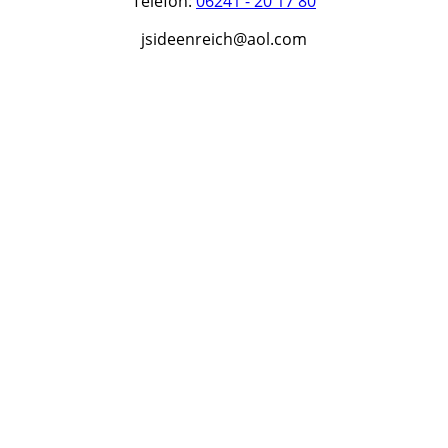
Telefon:
06241 - 20 17 80
jsideenreich@aol.com