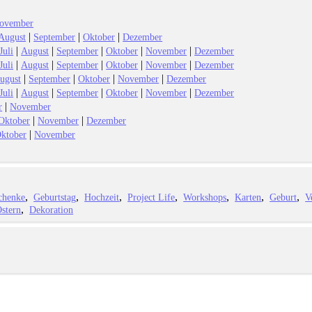
ovember
|
|
|
August
September
Oktober
Dezember
|
|
|
|
|
Juli
August
September
Oktober
November
Dezember
|
|
|
|
|
Juli
August
September
Oktober
November
Dezember
|
|
|
|
ugust
September
Oktober
November
Dezember
|
|
|
|
|
Juli
August
September
Oktober
November
Dezember
|
r
November
|
|
Oktober
November
Dezember
|
ktober
November
chenke
Geburtstag
Hochzeit
Project Life
Workshops
Karten
Geburt
V
stern
Dekoration