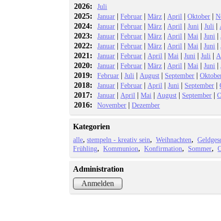
2026:
Juli
2025:
|
|
|
|
|
Januar
Februar
März
April
Oktober
N
2024:
|
|
|
|
|
|
Januar
Februar
März
April
Juni
Juli
2023:
|
|
|
|
|
|
Januar
Februar
März
April
Mai
Juni
2022:
|
|
|
|
|
|
Januar
Februar
März
April
Mai
Juni
2021:
|
|
|
|
|
|
Januar
Februar
April
Mai
Juni
Juli
A
2020:
|
|
|
|
|
|
Januar
Februar
März
April
Mai
Juni
2019:
|
|
|
|
Februar
Juli
August
September
Oktobe
2018:
|
|
|
|
|
Januar
Februar
April
Juni
September
2017:
|
|
|
|
|
Januar
April
Mai
August
September
O
2016:
|
November
Dezember
Kategorien
alle
stempeln - kreativ sein
Weihnachten
Geldges
Frühling
Kommunion
Konfirmation
Sommer
O
Administration
Anmelden