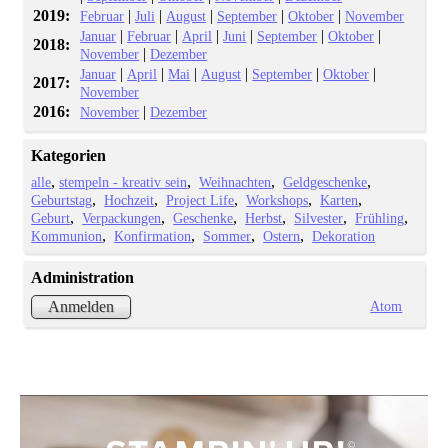
2019:
|
|
|
|
|
Februar
Juli
August
September
Oktober
November
|
|
|
|
|
|
Januar
Februar
April
Juni
September
Oktober
2018:
|
November
Dezember
|
|
|
|
|
|
Januar
April
Mai
August
September
Oktober
2017:
November
2016:
|
November
Dezember
Kategorien
alle
stempeln - kreativ sein
Weihnachten
Geldgeschenke
Geburtstag
Hochzeit
Project Life
Workshops
Karten
Geburt
Verpackungen
Geschenke
Herbst
Silvester
Frühling
Kommunion
Konfirmation
Sommer
Ostern
Dekoration
Administration
Atom
Anmelden