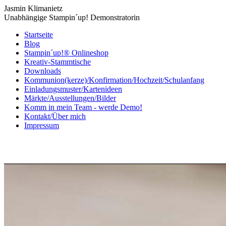
Jasmin Klimanietz
Unabhängige Stampin´up! Demonstratorin
Startseite
Blog
Stampin´up!® Onlineshop
Kreativ-Stammtische
Downloads
Kommunion(kerze)/Konfirmation/Hochzeit/Schulanfang
Einladungsmuster/Kartenideen
Märkte/Ausstellungen/Bilder
Komm in mein Team - werde Demo!
Kontakt/Über mich
Impressum