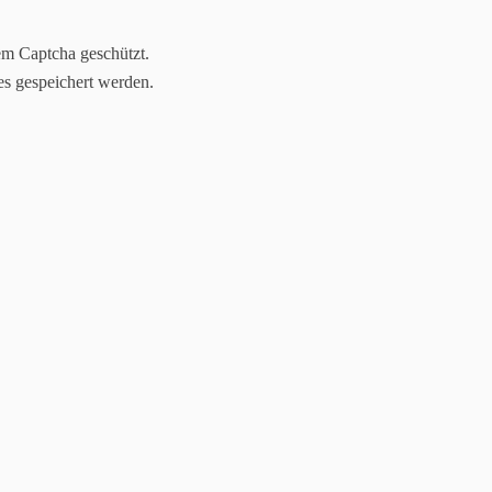
em Captcha geschützt.
es gespeichert werden.
Jasmin Klimanietz
Unabhängige Stampin´up! Demonstratorin
lineshop
Kreativ-Stammtische
Downloads
Kommunion(ker
ärkte/Ausstellungen/Bilder
Komm in mein Team - werde Demo!