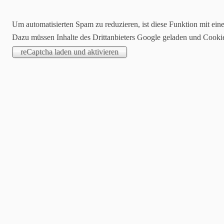
Um automatisierten Spam zu reduzieren, ist diese Funktion mit ein
Dazu müssen Inhalte des Drittanbieters Google geladen und Cooki
Startseite
Blog
Stampin´up!® On
Einladungsmuster/Kartenideen
M