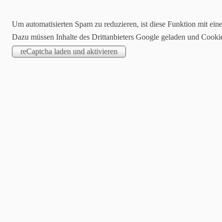
Um automatisierten Spam zu reduzieren, ist diese Funktion mit ein
Dazu müssen Inhalte des Drittanbieters Google geladen und Cooki
Startseite
Blog
Stampin´up!® On
Einladungsmuster/Kartenideen
M