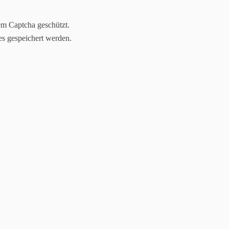
em Captcha geschützt.
es gespeichert werden.
Jasmin Klimanietz
Unabhängige Stampin´up! Demonstratorin
lineshop
Kreativ-Stammtische
Downloads
Kommunion(ker
ärkte/Ausstellungen/Bilder
Komm in mein Team - werde Demo!