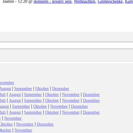
Jasmin - 12:20 @
stempeln - kreativ sein
,
Weihnachten
,
Geldgeschenke
,
Kart
ovember
|
|
|
August
September
Oktober
Dezember
|
|
|
|
|
Juli
August
September
Oktober
November
Dezember
|
|
|
|
|
Juli
August
September
Oktober
November
Dezember
|
|
|
|
ugust
September
Oktober
November
Dezember
|
|
|
|
|
Juli
August
September
Oktober
November
Dezember
|
r
November
|
|
Oktober
November
Dezember
|
ktober
November