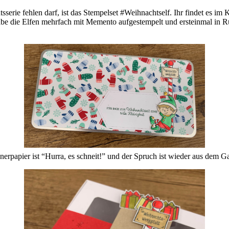
serie fehlen darf, ist das Stempelset #Weihnachtself. Ihr findet es im K
 habe die Elfen mehrfach mit Memento aufgestempelt und ersteinmal in 
nerpapier ist “Hurra, es schneit!” und der Spruch ist wieder aus dem 