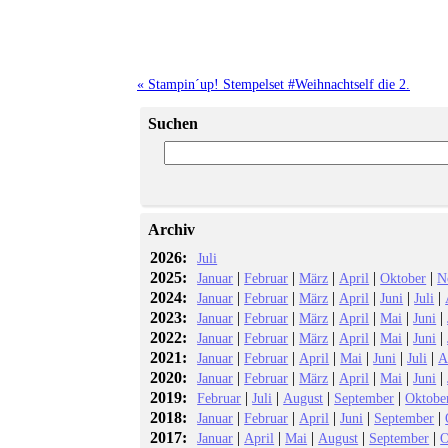
« Stampin´up! Stempelset #Weihnachtself die 2.
Suchen
Archiv
2026:
Juli
2025:
|
|
|
|
|
Januar
Februar
März
April
Oktober
N
2024:
|
|
|
|
|
|
Januar
Februar
März
April
Juni
Juli
2023:
|
|
|
|
|
|
Januar
Februar
März
April
Mai
Juni
2022:
|
|
|
|
|
|
Januar
Februar
März
April
Mai
Juni
2021:
|
|
|
|
|
|
Januar
Februar
April
Mai
Juni
Juli
A
2020:
|
|
|
|
|
|
Januar
Februar
März
April
Mai
Juni
2019:
|
|
|
|
Februar
Juli
August
September
Oktobe
2018:
|
|
|
|
|
Januar
Februar
April
Juni
September
2017:
|
|
|
|
|
Januar
April
Mai
August
September
O