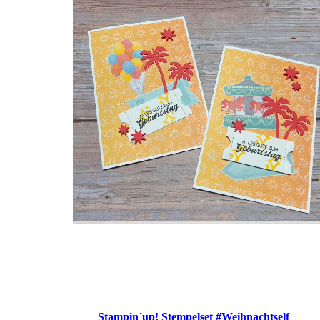
Stampin´up! Stempelset #Weihnachtself