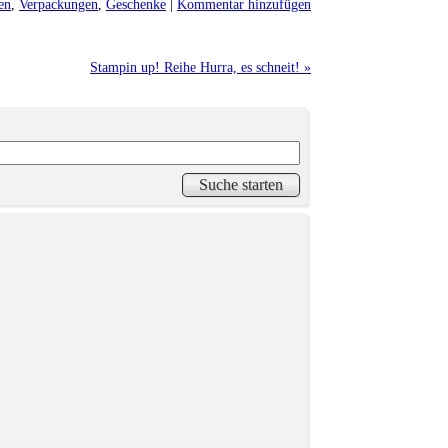
en
,
Verpackungen
,
Geschenke
|
Kommentar hinzufügen
Stampin up! Reihe Hurra, es schneit! »