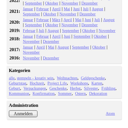
2022:
|
|
|
|
September
Oktober
November
Dezember
|
|
|
|
|
|
|
Januar
Februar
April
Mai
Juni
Juli
August
2021:
|
|
|
September
Oktober
November
Dezember
|
|
|
|
|
|
|
Januar
Februar
März
April
Mai
Juni
Juli
August
2020:
|
|
|
|
September
Oktober
November
Dezember
2019:
|
|
|
|
|
Februar
Juli
August
September
Oktober
November
|
|
|
|
|
|
Januar
Februar
April
Juni
September
Oktober
2018:
|
November
Dezember
|
|
|
|
|
|
Januar
April
Mai
August
September
Oktober
2017:
November
2016:
|
November
Dezember
Kategorien
alle
stempeln - kreativ sein
Weihnachten
Geldgeschenke
Geburtstag
Hochzeit
Project Life
Workshops
Karten
Geburt
Verpackungen
Geschenke
Herbst
Silvester
Frühling
Kommunion
Konfirmation
Sommer
Ostern
Dekoration
Administration
Atom
Anmelden