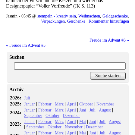
nämlich der Hirsch und die Kerzen und wieder das
Designerpapier “Voller Vorfreude” (JK S. 113)
Jasmin - 05:45 @
stempeln - kreativ sein
,
Weihnachten
,
Geldgeschenke
,
Verpackungen
,
Geschenke
|
Kommentar hinzufügen
Freude im Advent #3 »
« Freude im Advent #5
Suchen
Archiv
2026:
Juli
2025:
|
|
|
|
|
Januar
Februar
März
April
Oktober
November
|
|
|
|
|
|
|
Januar
Februar
März
April
Juni
Juli
August
2024:
|
|
September
Oktober
Dezember
|
|
|
|
|
|
|
Januar
Februar
März
April
Mai
Juni
Juli
August
2023:
|
|
|
|
September
Oktober
November
Dezember
|
|
|
|
|
|
|
Januar
Februar
März
April
Mai
Juni
Juli
August