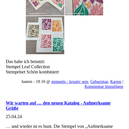
Das habe ich benutzt:
Stempel Leaf Collection
Stempelset Schön kombiniert
Jasmin - 18:10 @
stempeln - kreativ sein
,
Geburtstag
,
Karten
|
Kommentar hinzufügen
Wir warten auf … den neuen Katalog - Aufmerksame
Grüße
25.04.24
… und wieder ist es bunt. Die Stempel von „Aufmerksame