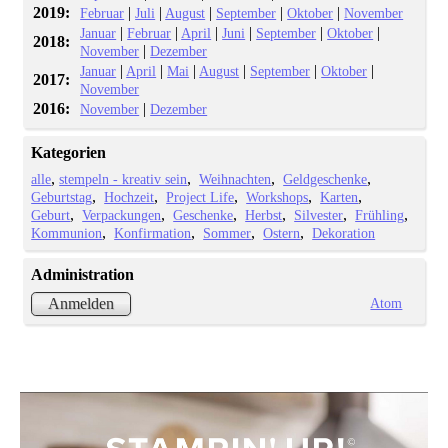
2019:
|
|
|
|
|
Februar
Juli
August
September
Oktober
November
|
|
|
|
|
|
Januar
Februar
April
Juni
September
Oktober
2018:
|
November
Dezember
|
|
|
|
|
|
Januar
April
Mai
August
September
Oktober
2017:
November
2016:
|
November
Dezember
Kategorien
alle
stempeln - kreativ sein
Weihnachten
Geldgeschenke
Geburtstag
Hochzeit
Project Life
Workshops
Karten
Geburt
Verpackungen
Geschenke
Herbst
Silvester
Frühling
Kommunion
Konfirmation
Sommer
Ostern
Dekoration
Administration
Atom
Anmelden