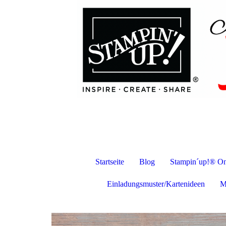
Startseite
Blog
Stampin´up!® On
Einladungsmuster/Kartenideen
M