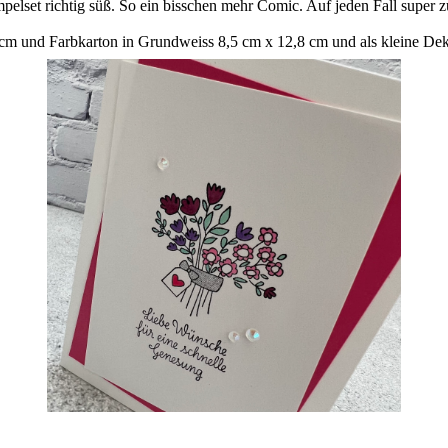
pelset richtig süß. So ein bisschen mehr Comic. Auf jeden Fall super
cm und Farbkarton in Grundweiss 8,5 cm x 12,8 cm und als kleine De