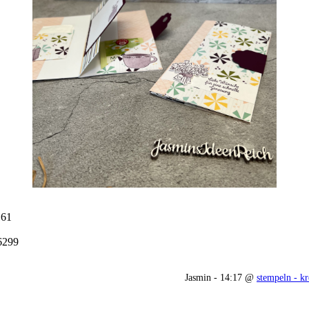
161
6299
Jasmin - 14:17 @
stempeln - kr