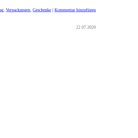
ag
,
Verpackungen
,
Geschenke
|
Kommentar hinzufügen
22.07.2020