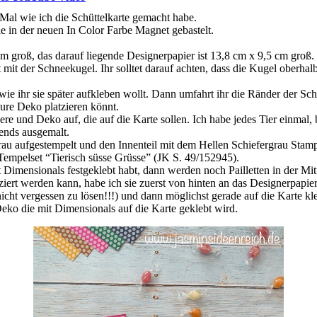
Mal wie ich die Schüttelkarte gemacht habe.
e in der neuen In Color Farbe Magnet gebastelt.
cm groß, das darauf liegende Designerpapier ist 13,8 cm x 9,5 cm groß.
mit der Schneekugel. Ihr solltet darauf achten, dass die Kugel oberhalb
wie ihr sie später aufkleben wollt. Dann umfahrt ihr die Ränder der Sch
eure Deko platzieren könnt.
Tiere und Deko auf, die auf die Karte sollen. Ich habe jedes Tier einmal
ends ausgemalt.
rau aufgestempelt und den Innenteil mit dem Hellen Schiefergrau Sta
mpelset “Tierisch süsse Grüsse” (JK S. 49/152945).
Dimensionals festgeklebt habt, dann werden noch Pailletten in der Mitte
ert werden kann, habe ich sie zuerst von hinten an das Designerpapier
cht vergessen zu lösen!!!) und dann möglichst gerade auf die Karte kl
 Deko die mit Dimensionals auf die Karte geklebt wird.