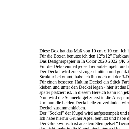
Diese Box hat das Maß von 10 cm x 10 cm. Ich h
Für die Boxen benutze ich den 12”x12” Farbkart
Das Designerpapier in In Color 2020-2022 (JK S
Für die Deko einmal jedes Tier aufstempeln und 
Der Deckel wird zuerst zugeschnitten und gefalz
Struktur bekommt, habe ich ihn noch mit der 3-D
Für einen besseren Halt im Deckel ein Stück Far
kleben und unter den Deckel legen - hier ist das
später platziert ist. In diesem Bereich kann ich je
Nun wird die Schneekugel zuerst in die Aussparu
Um nun die beiden Deckelteile zu verbinden wird
Deckel zusammenkleben.
Der “Sockel” der Kugel wird aufgestempelt und m
Ich habe hierfür Grüner Apfel benutzt und habe
Der Glückwunsch ist aus dem Stempelset “Tierisch
der nicht mehr in die Kugel hineingepasst hat.