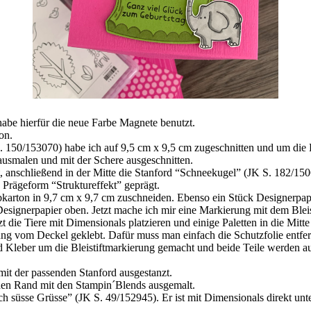
abe hierfür die neue Farbe Magnete benutzt.
on.
. 150/153070) habe ich auf 9,5 cm x 9,5 cm zugeschnitten und um die 
ausmalen und mit der Schere ausgeschnitten.
t, anschließend in der Mitte die Stanford “Schneekugel” (JK S. 182/15
 Prägeform “Struktureffekt” geprägt.
bkarton in 9,7 cm x 9,7 cm zuschneiden. Ebenso ein Stück Designerpa
 Designerpapier oben. Jetzt mache ich mir eine Markierung mit dem Blei
tzt die Tiere mit Dimensionals platzieren und einige Paletten in die Mitt
ng vom Deckel geklebt. Dafür muss man einfach die Schutzfolie entfe
 Kleber um die Bleistiftmarkierung gemacht und beide Teile werden au
it der passenden Stanford ausgestanzt.
 den Rand mit den Stampin´Blends ausgemalt.
 süsse Grüsse” (JK S. 49/152945). Er ist mit Dimensionals direkt unte