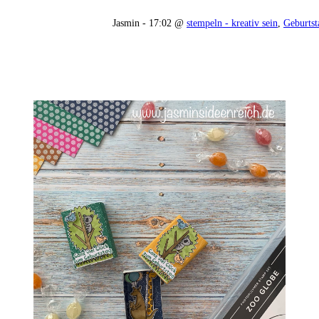
Jasmin - 17:02 @
stempeln - kreativ sein
,
Geburtst