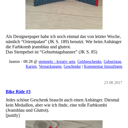
Als Designerpaper habe ich noch einmal das von letzter Woche,
nämlich “Orientpalast” (JK S. 189) benutzt. Wie beim Anhänger
die Farbkomb jeansblau und glutrot.
Das Stempelset ist “Geburtstagsbanner” (JK S. 85)
Jasmin - 08:28 @
stempeln - kreativ sein
,
Geldgeschenke
,
Geburtstag
,
Karten
,
Verpackungen
,
Geschenke
|
Kommentar hinzufügen
23.08.2017
Bike Ride #3
Jedes schöne Geschenk braucht auch einen Anhänger. Diesmal
kein Medaillon, aber wie ich finde, eine tolle Farbkombi
(Jeansblau und Glutrot).
[justify]