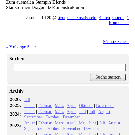
Zum ausmalen Stampin´Blends
Stanzformen Diagonale Kartenstrukturen
Jasmin - 14:20 @
stempeln - kreativ sein
,
Karten
,
Ostern
|
1
Kommentar
Nächste Seite »
« Vorherige Seite
Suchen
Archiv
2026:
Juli
2025:
|
|
|
|
|
Januar
Februar
März
April
Oktober
November
|
|
|
|
|
|
|
Januar
Februar
März
April
Juni
Juli
August
2024:
|
|
September
Oktober
Dezember
|
|
|
|
|
|
|
|
Januar
Februar
März
April
Mai
Juni
Juli
August
2023:
|
|
|
September
Oktober
November
Dezember
|
|
|
|
|
|
|
|
Januar
Februar
März
April
Mai
Juni
Juli
August