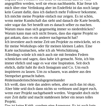
angegriffen werden, weil sie etwas nachbasteln. Klar freue ich
mich über eine Verlinkung aber im Endeffekt ist das noch lange
kein Garant dafür, dass ich dadurch mehr Follower bekomme.
Ich möchte meine Projekte einfach nur zeigen. Es ist schön,
wenn meine Kundschaft das sieht und danach die Karte bestellt,
oder sogar das Set bestellt um es danach selber zu machen.
Warum muss man sich gegenseitig immer so niederdrücken?
Warum kann man sich nicht freuen, dass das eigene Projekt so
gut ankam, dass es ein anderer nachgemacht hat?
Ich investiere auch meine Zeit um Projekte zu entwickeln, sei es
für meine Workshops oder für meinen kleinen Laden. Eine
Karte nachzumachen, sehe ich als Wertschätzung.
Allerdings würde ich mich auch nie mit fremden Federn
schmücken und sagen, dass habe ich gemacht. Nein, ich bin
immer ehrlich und sage es war eine Inspiration. Seit doch
ehrlich, dafür habt ihr doch Instagram und Co. Um euch
inspirieren zu lassen. Um zu schauen, was andere aus den
Stempelset gemacht haben.
#miteinanderistschöneralsgegeneinander
Ich weiß, dass viele das anders sehen, aber auch das ist okay.
Aber bitte seid doch dann nichts so verbissen und ärgert euch,
wenn euer Projekt nachgebastelt werden. Vergeudet doch nicht
eure Zeit dafür und macht stattdessen lieber ein neues tolles
Projekt.
Das ist keine Kritik, sondern eine Anregung. Es ist auch kein