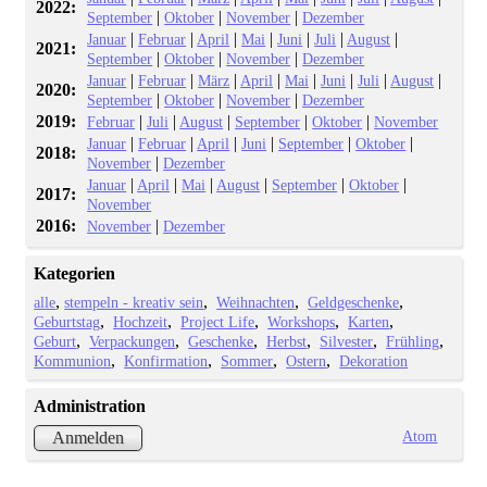
2022:
|
|
|
September
Oktober
November
Dezember
|
|
|
|
|
|
|
Januar
Februar
April
Mai
Juni
Juli
August
2021:
|
|
|
September
Oktober
November
Dezember
|
|
|
|
|
|
|
|
Januar
Februar
März
April
Mai
Juni
Juli
August
2020:
|
|
|
September
Oktober
November
Dezember
2019:
|
|
|
|
|
Februar
Juli
August
September
Oktober
November
|
|
|
|
|
|
Januar
Februar
April
Juni
September
Oktober
2018:
|
November
Dezember
|
|
|
|
|
|
Januar
April
Mai
August
September
Oktober
2017:
November
2016:
|
November
Dezember
Kategorien
alle
stempeln - kreativ sein
Weihnachten
Geldgeschenke
Geburtstag
Hochzeit
Project Life
Workshops
Karten
Geburt
Verpackungen
Geschenke
Herbst
Silvester
Frühling
Kommunion
Konfirmation
Sommer
Ostern
Dekoration
Administration
Atom
Anmelden