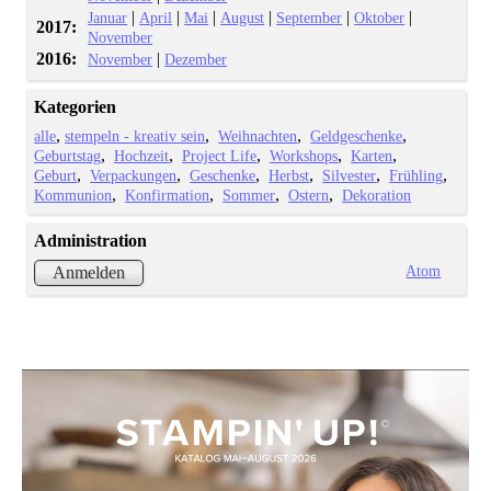
|
|
|
|
|
|
Januar
April
Mai
August
September
Oktober
2017:
November
2016:
|
November
Dezember
Kategorien
alle
stempeln - kreativ sein
Weihnachten
Geldgeschenke
Geburtstag
Hochzeit
Project Life
Workshops
Karten
Geburt
Verpackungen
Geschenke
Herbst
Silvester
Frühling
Kommunion
Konfirmation
Sommer
Ostern
Dekoration
Administration
Atom
Anmelden