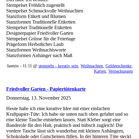
Stempelset Fröhlich zugestellt
Stempelset Schmuckvolle Weihnachten
Stanzform Etikett und Blumen
Stanzformen Traditionelle Etiketten
Stempelset Traditionelle Etiketten
Designerpapier Friedvoller Garten
Stempelset Grüsse für die Feiertage
Prägeform Herbstliches Laub
Stanzformen Weihnachtsworte
Stanzformen Anhänger nach Maß
Jasmin - 11:11 @
stempeln - kreativ sein
,
Weihnachten
,
Geldgeschenke
,
Karten
,
Verpackungen
Friedvoller Garten - Papiertütenkarte
Donnerstag, 13. November 2025
Heute habe ich eine kreative Idee mit einer einfachen
Kraftpapier-Tüte: Ich habe sie unten nach oben gefaltet und so
eine kleine Tasche entstehen lassen. Statt Kleber sorgt eine
Banderole für den Halt, praktisch und hübsch zugleich! Die
vordere Tasche lässt sich wunderbar mit kleinen Anhängern,
Schokolade oder Gutscheinen füllen. In der hinteren Tüte steckt