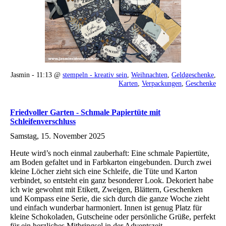
Jasmin - 11:13 @
stempeln - kreativ sein
,
Weihnachten
,
Geldgeschenke
,
Karten
,
Verpackungen
,
Geschenke
Friedvoller Garten - Schmale Papiertüte mit
Schleifenverschluss
Samstag, 15. November 2025
Heute wird’s noch einmal zauberhaft: Eine schmale Papiertüte,
am Boden gefaltet und in Farbkarton eingebunden. Durch zwei
kleine Löcher zieht sich eine Schleife, die Tüte und Karton
verbindet, so entsteht ein ganz besonderer Look. Dekoriert habe
ich wie gewohnt mit Etikett, Zweigen, Blättern, Geschenken
und Kompass eine Serie, die sich durch die ganze Woche zieht
und einfach wunderbar harmoniert. Innen ist genug Platz für
kleine Schokoladen, Gutscheine oder persönliche Grüße, perfekt
für ein herzliches Mitbringsel in der Adventszeit.