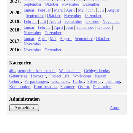
2021:
|
|
|
September
Oktober
November
Dezember
|
|
|
|
|
|
|
Januar
Februar
März
April
Mai
Juni
Juli
August
2020:
|
|
|
|
September
Oktober
November
Dezember
2019:
|
|
|
|
|
Februar
Juli
August
September
Oktober
November
|
|
|
|
|
|
Januar
Februar
April
Juni
September
Oktober
2018:
|
November
Dezember
|
|
|
|
|
|
Januar
April
Mai
August
September
Oktober
2017:
November
2016:
|
November
Dezember
Kategorien
alle
stempeln - kreativ sein
Weihnachten
Geldgeschenke
Geburtstag
Hochzeit
Project Life
Workshops
Karten
Geburt
Verpackungen
Geschenke
Herbst
Silvester
Frühling
Kommunion
Konfirmation
Sommer
Ostern
Dekoration
Administration
Atom
Anmelden