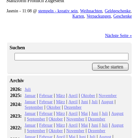
Stanzform Fröhlich Zugestellt
Jasmin - 11:08 @
stempeln - kreativ sein
,
Weihnachten
,
Geldgeschenke
,
Karten
,
Verpackungen
,
Geschenke
Nächste Seite »
Suchen
Archiv
2026:
Juli
2025:
|
|
|
|
|
Januar
Februar
März
April
Oktober
November
|
|
|
|
|
|
|
Januar
Februar
März
April
Juni
Juli
August
2024:
|
|
September
Oktober
Dezember
|
|
|
|
|
|
|
Januar
Februar
März
April
Mai
Juni
Juli
August
2023:
|
|
|
|
September
Oktober
November
Dezember
|
|
|
|
|
|
|
Januar
Februar
März
April
Mai
Juni
Juli
August
2022:
|
|
|
|
September
Oktober
November
Dezember
|
|
|
|
|
|
|
Januar
Februar
April
Mai
Juni
Juli
August