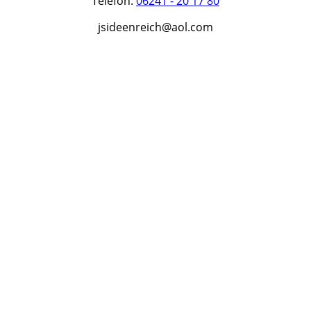
Telefon:
06241 - 20 17 80
jsideenreich@aol.com