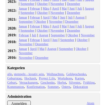
2023:
|
|
|
|
September
Oktober
November
Dezember
|
|
|
|
|
|
|
Januar
Februar
März
April
Mai
Juni
Juli
August
2022:
|
|
|
|
September
Oktober
November
Dezember
|
|
|
|
|
|
|
Januar
Februar
April
Mai
Juni
Juli
August
2021:
|
|
|
September
Oktober
November
Dezember
|
|
|
|
|
|
|
Januar
Februar
März
April
Mai
Juni
Juli
August
2020:
|
|
|
|
September
Oktober
November
Dezember
2019:
|
|
|
|
|
Februar
Juli
August
September
Oktober
November
|
|
|
|
|
|
Januar
Februar
April
Juni
September
Oktober
2018:
|
November
Dezember
|
|
|
|
|
|
Januar
April
Mai
August
September
Oktober
2017:
November
2016:
|
November
Dezember
Kategorien
alle
stempeln - kreativ sein
Weihnachten
Geldgeschenke
Geburtstag
Hochzeit
Project Life
Workshops
Karten
Geburt
Verpackungen
Geschenke
Herbst
Silvester
Frühling
Kommunion
Konfirmation
Sommer
Ostern
Dekoration
Administration
Atom
Anmelden