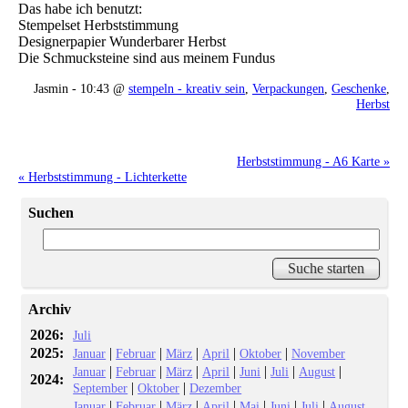
Das habe ich benutzt:
Stempelset Herbststimmung
Designerpapier Wunderbarer Herbst
Die Schmucksteine sind aus meinem Fundus
Jasmin - 10:43 @
stempeln - kreativ sein
,
Verpackungen
,
Geschenke
,
Herbst
Herbststimmung - A6 Karte »
« Herbststimmung - Lichterkette
Suchen
Archiv
2026:
Juli
2025:
|
|
|
|
|
Januar
Februar
März
April
Oktober
November
|
|
|
|
|
|
|
Januar
Februar
März
April
Juni
Juli
August
2024:
|
|
September
Oktober
Dezember
|
|
|
|
|
|
|
Januar
Februar
März
April
Mai
Juni
Juli
August