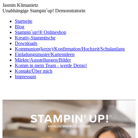
Jasmin Klimanietz
Unabhängige Stampin´up! Demonstratorin
Startseite
Blog
Stampin´up!® Onlineshop
Kreativ-Stammtische
Downloads
Kommunion(kerze)/Konfirmation/Hochzeit/Schulanfang
Einladungsmuster/Kartenideen
Märkte/Ausstellungen/Bilder
Komm in mein Team - werde Demo!
Kontakt/Über mich
Impressum