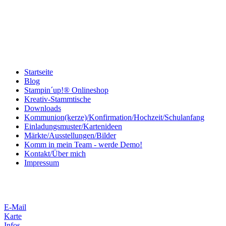
Startseite
Blog
Stampin´up!® Onlineshop
Kreativ-Stammtische
Downloads
Kommunion(kerze)/Konfirmation/Hochzeit/Schulanfang
Einladungsmuster/Kartenideen
Märkte/Ausstellungen/Bilder
Komm in mein Team - werde Demo!
Kontakt/Über mich
Impressum
E-Mail
Karte
Infos