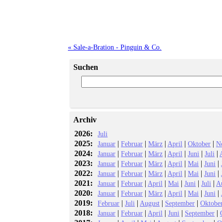
« Sale-a-Bration - Pinguin & Co.
Suchen
Archiv
2026:
Juli
2025:
|
|
|
|
|
Januar
Februar
März
April
Oktober
N
2024:
|
|
|
|
|
|
Januar
Februar
März
April
Juni
Juli
2023:
|
|
|
|
|
|
Januar
Februar
März
April
Mai
Juni
2022:
|
|
|
|
|
|
Januar
Februar
März
April
Mai
Juni
2021:
|
|
|
|
|
|
Januar
Februar
April
Mai
Juni
Juli
A
2020:
|
|
|
|
|
|
Januar
Februar
März
April
Mai
Juni
2019:
|
|
|
|
Februar
Juli
August
September
Oktobe
2018:
|
|
|
|
|
Januar
Februar
April
Juni
September