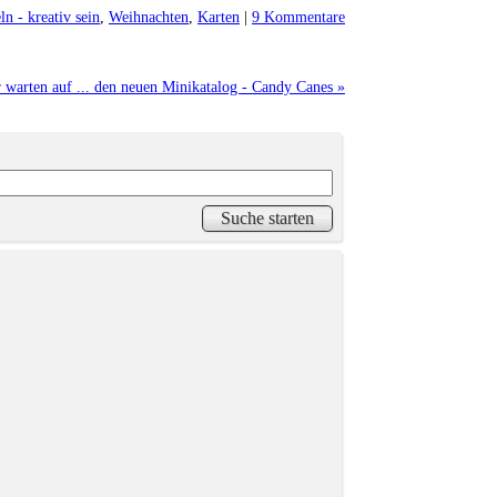
ln - kreativ sein
,
Weihnachten
,
Karten
|
9 Kommentare
 warten auf ... den neuen Minikatalog - Candy Canes »