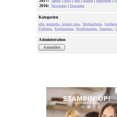
2017:
|
|
|
|
|
Januar
April
Mai
August
September
O
2016:
|
November
Dezember
Kategorien
alle
stempeln - kreativ sein
Weihnachten
Geldges
Frühling
Kommunion
Konfirmation
Sommer
O
Administration
Anmelden