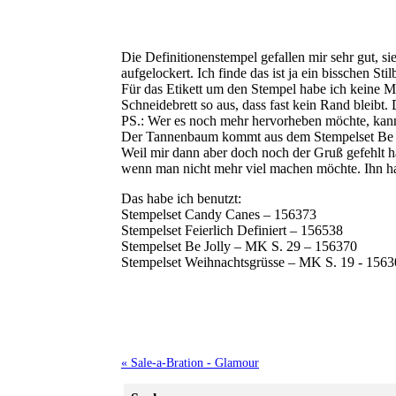
Die Definitionenstempel gefallen mir sehr gut, 
aufgelockert. Ich finde das ist ja ein bisschen St
Für das Etikett um den Stempel habe ich keine Ma
Schneidebrett so aus, dass fast kein Rand bleibt.
PS.: Wer es noch mehr hervorheben möchte, kan
Der Tannenbaum kommt aus dem Stempelset Be Jolly
Weil mir dann aber doch noch der Gruß gefehlt h
wenn man nicht mehr viel machen möchte. Ihn hab
Das habe ich benutzt:
Stempelset Candy Canes – 156373
Stempelset Feierlich Definiert – 156538
Stempelset Be Jolly – MK S. 29 – 156370
Stempelset Weihnachtsgrüsse – MK S. 19 - 156
« Sale-a-Bration - Glamour