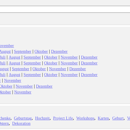
ovember
|
|
|
August
September
Oktober
Dezember
|
|
|
|
|
Juli
August
September
Oktober
November
Dezember
|
|
|
|
|
Juli
August
September
Oktober
November
Dezember
|
|
|
|
ugust
September
Oktober
November
Dezember
|
|
|
|
|
Juli
August
September
Oktober
November
Dezember
|
r
November
|
|
Oktober
November
Dezember
|
ktober
November
chenke
Geburtstag
Hochzeit
Project Life
Workshops
Karten
Geburt
V
stern
Dekoration