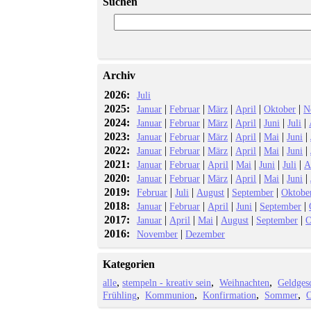
Suchen
Archiv
2026:
Juli
2025:
|
|
|
|
|
Januar
Februar
März
April
Oktober
N
2024:
|
|
|
|
|
|
Januar
Februar
März
April
Juni
Juli
2023:
|
|
|
|
|
|
Januar
Februar
März
April
Mai
Juni
2022:
|
|
|
|
|
|
Januar
Februar
März
April
Mai
Juni
2021:
|
|
|
|
|
|
Januar
Februar
April
Mai
Juni
Juli
A
2020:
|
|
|
|
|
|
Januar
Februar
März
April
Mai
Juni
2019:
|
|
|
|
Februar
Juli
August
September
Oktobe
2018:
|
|
|
|
|
Januar
Februar
April
Juni
September
2017:
|
|
|
|
|
Januar
April
Mai
August
September
O
2016:
|
November
Dezember
Kategorien
alle
stempeln - kreativ sein
Weihnachten
Geldges
Frühling
Kommunion
Konfirmation
Sommer
O