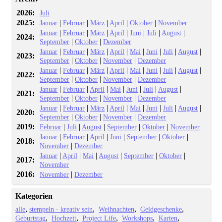
2026:
Juli
2025:
|
|
|
|
|
Januar
Februar
März
April
Oktober
November
|
|
|
|
|
|
|
Januar
Februar
März
April
Juni
Juli
August
2024:
|
|
September
Oktober
Dezember
|
|
|
|
|
|
|
|
Januar
Februar
März
April
Mai
Juni
Juli
August
2023:
|
|
|
September
Oktober
November
Dezember
|
|
|
|
|
|
|
|
Januar
Februar
März
April
Mai
Juni
Juli
August
2022:
|
|
|
September
Oktober
November
Dezember
|
|
|
|
|
|
|
Januar
Februar
April
Mai
Juni
Juli
August
2021:
|
|
|
September
Oktober
November
Dezember
|
|
|
|
|
|
|
|
Januar
Februar
März
April
Mai
Juni
Juli
August
2020:
|
|
|
September
Oktober
November
Dezember
2019:
|
|
|
|
|
Februar
Juli
August
September
Oktober
November
|
|
|
|
|
|
Januar
Februar
April
Juni
September
Oktober
2018:
|
November
Dezember
|
|
|
|
|
|
Januar
April
Mai
August
September
Oktober
2017:
November
2016:
|
November
Dezember
Kategorien
alle
stempeln - kreativ sein
Weihnachten
Geldgeschenke
Geburtstag
Hochzeit
Project Life
Workshops
Karten