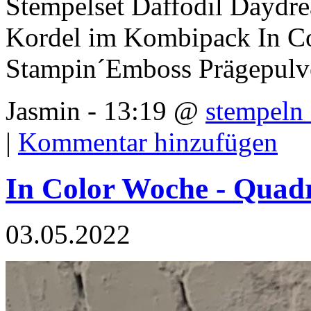
Stempelset Daffodil Daydr
Kordel im Kombipack In C
Stampin´Emboss Prägepulve
Jasmin - 13:19 @
stempeln 
|
Kommentar hinzufügen
In Color Woche - Quadr
03.05.2022